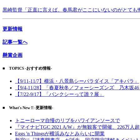
黒崎監督「正直に言えば、春馬君がここにいないのがとても
更新情報
記事一覧へ
懸賞企画
■ TOPICS -おすすめ情報-
【9/11-11/7】横浜・八景島シーパラダイス「アキパラ」
【9/4-11/28】「春夏秋冬／フォーシーズンズ 乃木坂4
【7/22-9/17】「バンクシーって誰？展」
■ What's New !! -更新情報-
トニーローマ自慢のリブをハワイアンソースで
『マイナビTGC 2021 A/W』が無観客で開催、226万人
Eggs 'n Thingsが横浜みなとみらいに開業