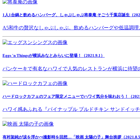
1人1台鍋と飲めるハンバーグ、しゃぶしゃぶ将泰庵 そごう千葉店誕生（2021.
A5和牛の贅沢なしゃぶしゃぶ。飲めるハンバーグや低温調理
Eggs 'n Thingsが横浜みなとみらいに登場！（2021.9.1）
パンケーキで有名なハワイで人気のレストランが横浜に待望
ハードロックカフェのフェア限定メニューでハワイ気分を味わおう！（2021.8
ハワイ感あふれる『パイナップル プルドチキン サンドイッ
有村架純が涙を浮かべ撮影時を回想…「映画 太陽の子」舞台挨拶（2021.8.