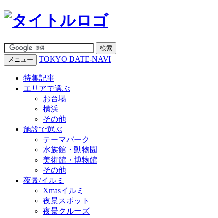
TOKYO DATE-NAVI
メニュー
特集記事
エリアで選ぶ
お台場
横浜
その他
施設で選ぶ
テーマパーク
水族館・動物園
美術館・博物館
その他
夜景/イルミ
Xmasイルミ
夜景スポット
夜景クルーズ