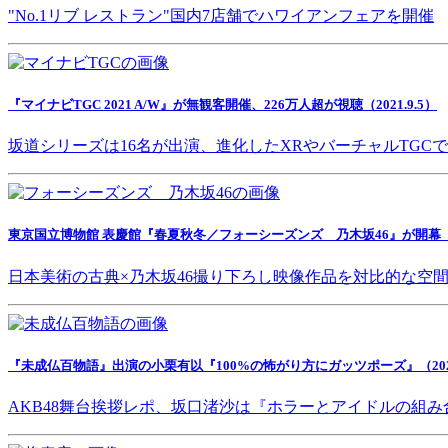
"No.1リブ レストラン"国内7店舗でハワイアンフェアを開催
『マイナビTGC 2021 A/W』が無観客開催、226万人超が視聴（2021.9.5）
坂道シリーズは16名が出演、進化したXRやバーチャルTGC
東京国立博物館 表慶館『春夏秋冬／フォーシーズンズ 乃木坂46』が開幕（202
日本美術の古典×乃木坂46撮り下ろし映像作品を対比的な空
『未成仏百物語』出演の小栗有以『100%の怖がり方にガッツポーズ』（2021.
AKB48舞台挨拶レポ、坂口渚沙は『ホラーとアイドルの組