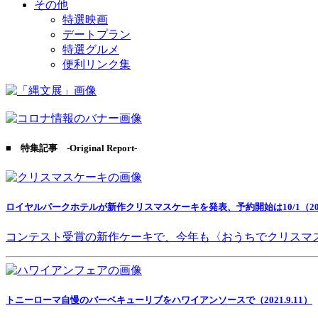
その他
特選映画
デートプラン
特選グルメ
便利リンク集
■ 特集記事 -Original Report-
ロイヤルパークホテルが新作クリスマスケーキを発表、予約開始は10/1（2021
コンテスト受賞の新作ケーキで、今年も〈おうちでクリスマ
トニーローマ自慢のバーベキューリブをハワイアンソースで（2021.9.11）