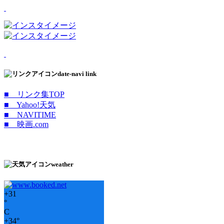
date-navi link
■ リンク集TOP
■ Yahoo!天気
■ NAVITIME
■ 映画.com
weather
+
31
°
C
+
34°