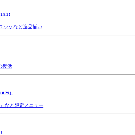
9.3）
ユッケなど逸品揃い
の復活
.29）
チ』など限定メニュー
5）