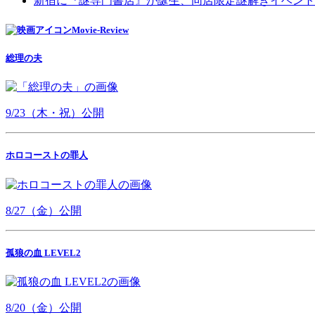
新宿に『謎専門書店』が誕生、同店限定謎解きイベント
Movie-Review
総理の夫
9/23（木・祝）公開
ホロコーストの罪人
8/27（金）公開
孤狼の血 LEVEL2
8/20（金）公開