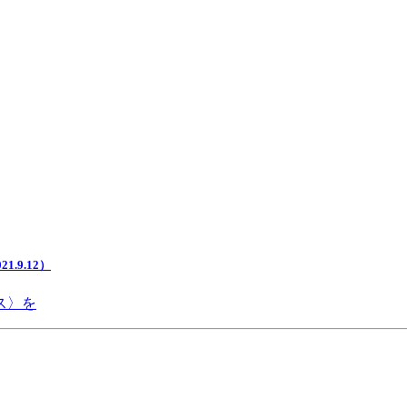
.9.12）
ス〉を