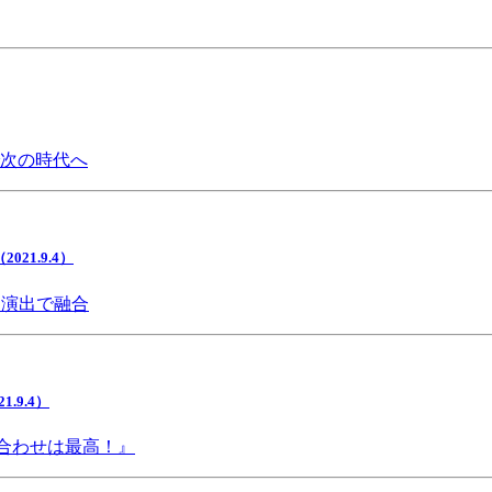
で次の時代へ
1.9.4）
間演出で融合
9.4）
み合わせは最高！』