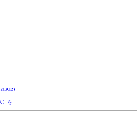
.9.12）
ス〉を