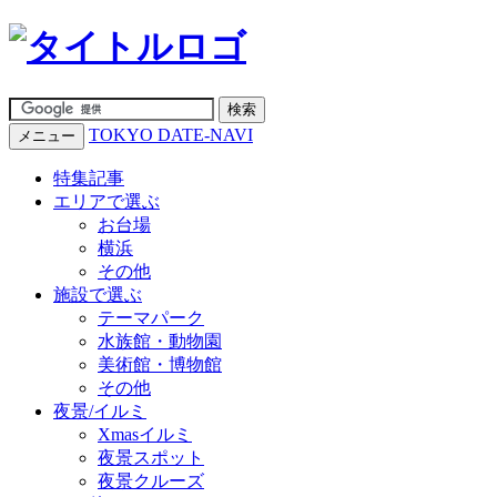
TOKYO DATE-NAVI
メニュー
特集記事
エリアで選ぶ
お台場
横浜
その他
施設で選ぶ
テーマパーク
水族館・動物園
美術館・博物館
その他
夜景/イルミ
Xmasイルミ
夜景スポット
夜景クルーズ