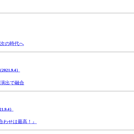
で次の時代へ
1.9.4）
間演出で融合
9.4）
み合わせは最高！』