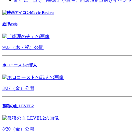
新宿に『謎専門書店』が誕生、同店限定謎解きイベント
Movie-Review
総理の夫
9/23（木・祝）公開
ホロコーストの罪人
8/27（金）公開
孤狼の血 LEVEL2
8/20（金）公開