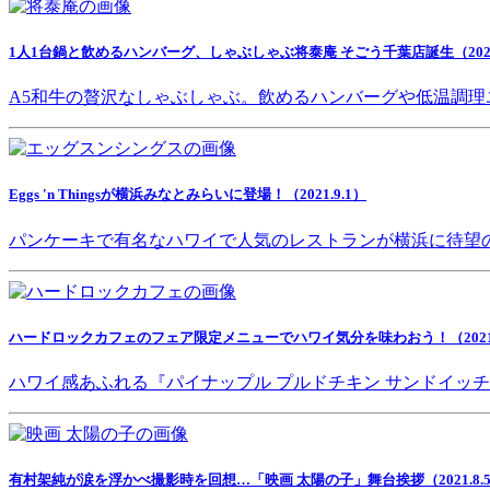
1人1台鍋と飲めるハンバーグ、しゃぶしゃぶ将泰庵 そごう千葉店誕生（2021.
A5和牛の贅沢なしゃぶしゃぶ。飲めるハンバーグや低温調理
Eggs 'n Thingsが横浜みなとみらいに登場！（2021.9.1）
パンケーキで有名なハワイで人気のレストランが横浜に待望
ハードロックカフェのフェア限定メニューでハワイ気分を味わおう！（2021.8
ハワイ感あふれる『パイナップル プルドチキン サンドイッ
有村架純が涙を浮かべ撮影時を回想…「映画 太陽の子」舞台挨拶（2021.8.