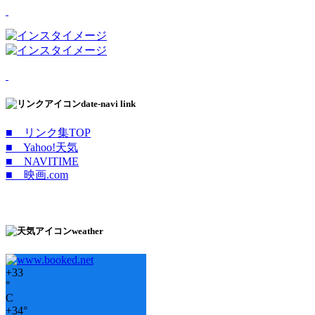
date-navi link
■ リンク集TOP
■ Yahoo!天気
■ NAVITIME
■ 映画.com
weather
+
33
°
C
+
34°