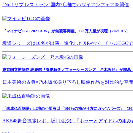
"No.1リブ レストラン"国内7店舗でハワイアンフェアを開催
『マイナビTGC 2021 A/W』が無観客開催、226万人超が視聴（2021.9.5）
坂道シリーズは16名が出演、進化したXRやバーチャルTGC
東京国立博物館 表慶館『春夏秋冬／フォーシーズンズ 乃木坂46』が開幕（202
日本美術の古典×乃木坂46撮り下ろし映像作品を対比的な空
『未成仏百物語』出演の小栗有以『100%の怖がり方にガッツポーズ』（2021.
AKB48舞台挨拶レポ、坂口渚沙は『ホラーとアイドルの組