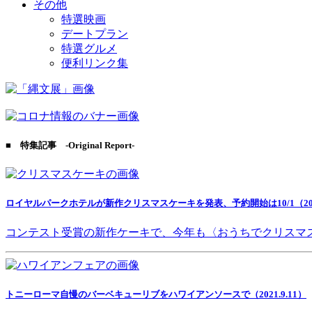
その他
特選映画
デートプラン
特選グルメ
便利リンク集
■ 特集記事 -Original Report-
ロイヤルパークホテルが新作クリスマスケーキを発表、予約開始は10/1（2021
コンテスト受賞の新作ケーキで、今年も〈おうちでクリスマ
トニーローマ自慢のバーベキューリブをハワイアンソースで（2021.9.11）