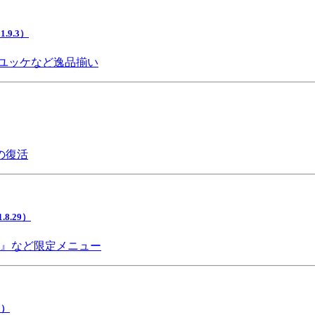
9.3）
ユッケなど逸品揃い
の復活
.29）
チ』など限定メニュー
5）