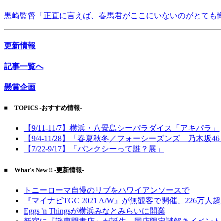
黒崎監督「正直に言えば、春馬君がここにいないのがとても
更新情報
記事一覧へ
懸賞企画
■ TOPICS -おすすめ情報-
【9/11-11/7】横浜・八景島シーパラダイス「アキパラ」
【9/4-11/28】「春夏秋冬／フォーシーズンズ 乃木坂4
【7/22-9/17】「バンクシーって誰？展」
■ What's New !! -更新情報-
トニーローマ自慢のリブをハワイアンソースで
『マイナビTGC 2021 A/W』が無観客で開催、226万人
Eggs 'n Thingsが横浜みなとみらいに開業