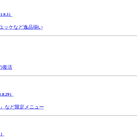
9.3）
ユッケなど逸品揃い
の復活
.29）
チ』など限定メニュー
5）