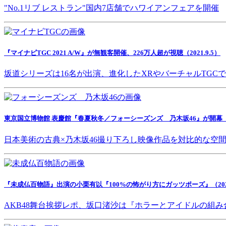
"No.1リブ レストラン"国内7店舗でハワイアンフェアを開催
『マイナビTGC 2021 A/W』が無観客開催、226万人超が視聴（2021.9.5）
坂道シリーズは16名が出演、進化したXRやバーチャルTGC
東京国立博物館 表慶館『春夏秋冬／フォーシーズンズ 乃木坂46』が開幕（202
日本美術の古典×乃木坂46撮り下ろし映像作品を対比的な空
『未成仏百物語』出演の小栗有以『100%の怖がり方にガッツポーズ』（2021.
AKB48舞台挨拶レポ、坂口渚沙は『ホラーとアイドルの組