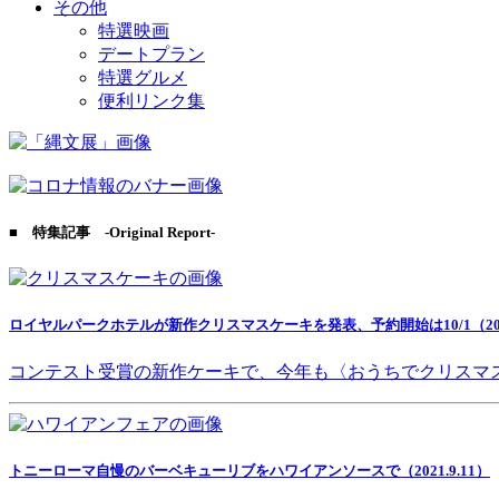
その他
特選映画
デートプラン
特選グルメ
便利リンク集
■ 特集記事 -Original Report-
ロイヤルパークホテルが新作クリスマスケーキを発表、予約開始は10/1（2021
コンテスト受賞の新作ケーキで、今年も〈おうちでクリスマ
トニーローマ自慢のバーベキューリブをハワイアンソースで（2021.9.11）