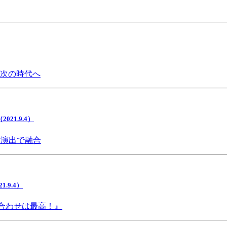
で次の時代へ
1.9.4）
間演出で融合
9.4）
み合わせは最高！』