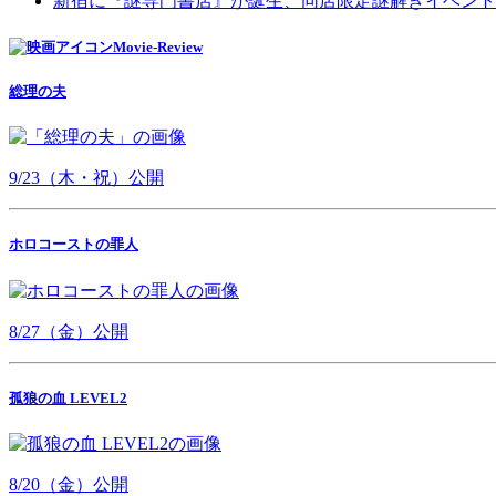
新宿に『謎専門書店』が誕生、同店限定謎解きイベント
Movie-Review
総理の夫
9/23（木・祝）公開
ホロコーストの罪人
8/27（金）公開
孤狼の血 LEVEL2
8/20（金）公開