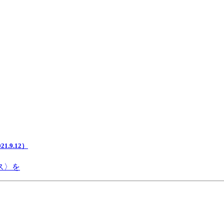
.9.12）
ス〉を