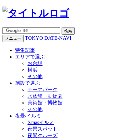
TOKYO DATE-NAVI
メニュー
特集記事
エリアで選ぶ
お台場
横浜
その他
施設で選ぶ
テーマパーク
水族館・動物園
美術館・博物館
その他
夜景/イルミ
Xmasイルミ
夜景スポット
夜景クルーズ