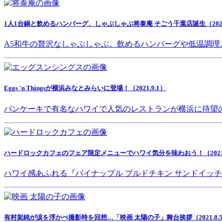
1人1台鍋と飲めるハンバーグ、しゃぶしゃぶ将泰庵 そごう千葉店誕生（2021.
A5和牛の贅沢なしゃぶしゃぶ。飲めるハンバーグや低温調理
Eggs 'n Thingsが横浜みなとみらいに登場！（2021.9.1）
パンケーキで有名なハワイで人気のレストランが横浜に待望
ハードロックカフェのフェア限定メニューでハワイ気分を味わおう！（2021.8
ハワイ感あふれる『パイナップル プルドチキン サンドイッ
有村架純が涙を浮かべ撮影時を回想…「映画 太陽の子」舞台挨拶（2021.8.