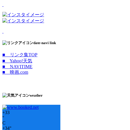
date-navi link
■ リンク集TOP
■ Yahoo!天気
■ NAVITIME
■ 映画.com
weather
+
33
°
C
+
34°