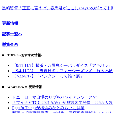
黒崎監督「正直に言えば、春馬君がここにいないのがとても
更新情報
記事一覧へ
懸賞企画
■ TOPICS -おすすめ情報-
【9/11-11/7】横浜・八景島シーパラダイス「アキパラ」
【9/4-11/28】「春夏秋冬／フォーシーズンズ 乃木坂4
【7/22-9/17】「バンクシーって誰？展」
■ What's New !! -更新情報-
トニーローマ自慢のリブをハワイアンソースで
『マイナビTGC 2021 A/W』が無観客で開催、226万人
Eggs 'n Thingsが横浜みなとみらいに開業