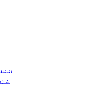
.9.12）
ス〉を