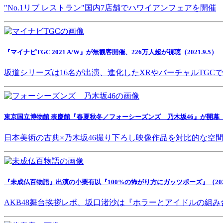
"No.1リブ レストラン"国内7店舗でハワイアンフェアを開催
『マイナビTGC 2021 A/W』が無観客開催、226万人超が視聴（2021.9.5）
坂道シリーズは16名が出演、進化したXRやバーチャルTGC
東京国立博物館 表慶館『春夏秋冬／フォーシーズンズ 乃木坂46』が開幕（202
日本美術の古典×乃木坂46撮り下ろし映像作品を対比的な空
『未成仏百物語』出演の小栗有以『100%の怖がり方にガッツポーズ』（2021.
AKB48舞台挨拶レポ、坂口渚沙は『ホラーとアイドルの組