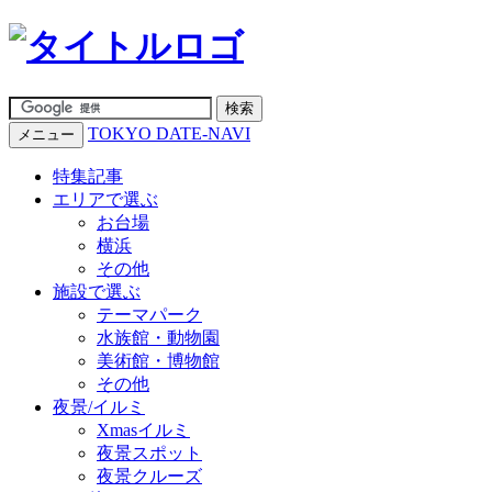
TOKYO DATE-NAVI
メニュー
特集記事
エリアで選ぶ
お台場
横浜
その他
施設で選ぶ
テーマパーク
水族館・動物園
美術館・博物館
その他
夜景/イルミ
Xmasイルミ
夜景スポット
夜景クルーズ