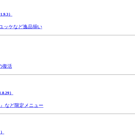
9.3）
ユッケなど逸品揃い
の復活
.29）
チ』など限定メニュー
5）