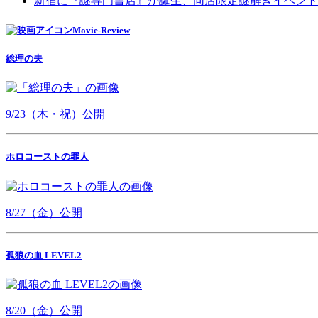
新宿に『謎専門書店』が誕生、同店限定謎解きイベント
Movie-Review
総理の夫
9/23（木・祝）公開
ホロコーストの罪人
8/27（金）公開
孤狼の血 LEVEL2
8/20（金）公開