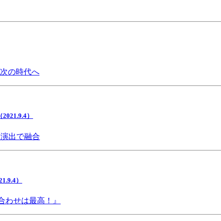
で次の時代へ
1.9.4）
間演出で融合
9.4）
み合わせは最高！』