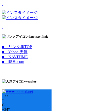
date-navi link
■ リンク集TOP
■ Yahoo!天気
■ NAVITIME
■ 映画.com
weather
+
32
°
C
+
34°