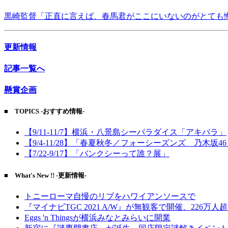
黒崎監督「正直に言えば、春馬君がここにいないのがとても
更新情報
記事一覧へ
懸賞企画
■ TOPICS -おすすめ情報-
【9/11-11/7】横浜・八景島シーパラダイス「アキパラ」
【9/4-11/28】「春夏秋冬／フォーシーズンズ 乃木坂4
【7/22-9/17】「バンクシーって誰？展」
■ What's New !! -更新情報-
トニーローマ自慢のリブをハワイアンソースで
『マイナビTGC 2021 A/W』が無観客で開催、226万人
Eggs 'n Thingsが横浜みなとみらいに開業