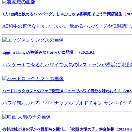
1人1台鍋と飲めるハンバーグ、しゃぶしゃぶ将泰庵 そごう千葉店誕生（2021.
A5和牛の贅沢なしゃぶしゃぶ。飲めるハンバーグや低温調理
Eggs 'n Thingsが横浜みなとみらいに登場！（2021.9.1）
パンケーキで有名なハワイで人気のレストランが横浜に待望
ハードロックカフェのフェア限定メニューでハワイ気分を味わおう！（2021.8
ハワイ感あふれる『パイナップル プルドチキン サンドイッ
有村架純が涙を浮かべ撮影時を回想…「映画 太陽の子」舞台挨拶（2021.8.