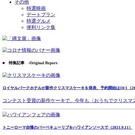
その他
特選映画
デートプラン
特選グルメ
便利リンク集
■ 特集記事 -Original Report-
ロイヤルパークホテルが新作クリスマスケーキを発表、予約開始は10/1（2021
コンテスト受賞の新作ケーキで、今年も〈おうちでクリスマ
トニーローマ自慢のバーベキューリブをハワイアンソースで（2021.9.11）