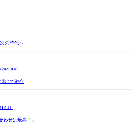
で次の時代へ
1.9.4）
間演出で融合
9.4）
み合わせは最高！』