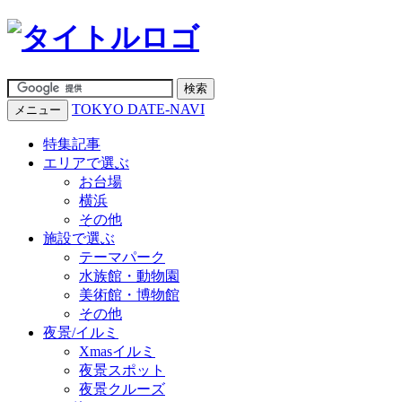
TOKYO DATE-NAVI
メニュー
特集記事
エリアで選ぶ
お台場
横浜
その他
施設で選ぶ
テーマパーク
水族館・動物園
美術館・博物館
その他
夜景/イルミ
Xmasイルミ
夜景スポット
夜景クルーズ