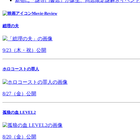
新宿に『謎専門書店』が誕生、同店限定謎解きイベント
Movie-Review
総理の夫
9/23（木・祝）公開
ホロコーストの罪人
8/27（金）公開
孤狼の血 LEVEL2
8/20（金）公開