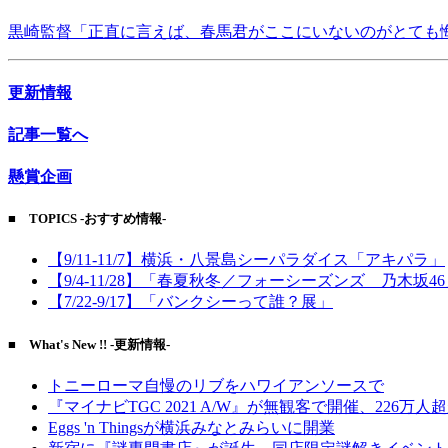
黒崎監督「正直に言えば、春馬君がここにいないのがとても
更新情報
記事一覧へ
懸賞企画
■ TOPICS -おすすめ情報-
【9/11-11/7】横浜・八景島シーパラダイス「アキパラ」
【9/4-11/28】「春夏秋冬／フォーシーズンズ 乃木坂4
【7/22-9/17】「バンクシーって誰？展」
■ What's New !! -更新情報-
トニーローマ自慢のリブをハワイアンソースで
『マイナビTGC 2021 A/W』が無観客で開催、226万人
Eggs 'n Thingsが横浜みなとみらいに開業