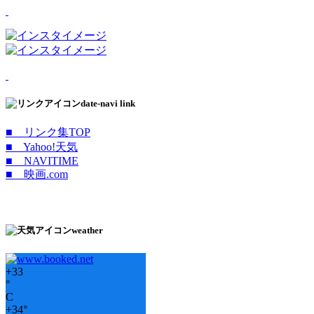
date-navi link
■ リンク集TOP
■ Yahoo!天気
■ NAVITIME
■ 映画.com
weather
+
33
°
C
+
34°