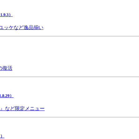
9.3）
ユッケなど逸品揃い
の復活
.29）
チ』など限定メニュー
5）