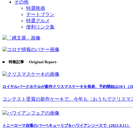
その他
特選映画
デートプラン
特選グルメ
便利リンク集
■ 特集記事 -Original Report-
ロイヤルパークホテルが新作クリスマスケーキを発表、予約開始は10/1（2021
コンテスト受賞の新作ケーキで、今年も〈おうちでクリスマ
トニーローマ自慢のバーベキューリブをハワイアンソースで（2021.9.11）