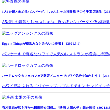
1人1台鍋と飲めるハンバーグ、しゃぶしゃぶ将泰庵 そごう千葉店誕生（2021.
A5和牛の贅沢なしゃぶしゃぶ。飲めるハンバーグや低温調理
Eggs 'n Thingsが横浜みなとみらいに登場！（2021.9.1）
パンケーキで有名なハワイで人気のレストランが横浜に待望
ハードロックカフェのフェア限定メニューでハワイ気分を味わおう！（2021.8
ハワイ感あふれる『パイナップル プルドチキン サンドイッ
有村架純が涙を浮かべ撮影時を回想…「映画 太陽の子」舞台挨拶（2021.8.