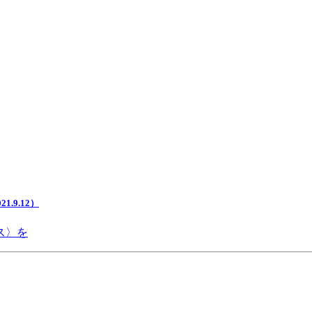
.9.12）
ス〉を