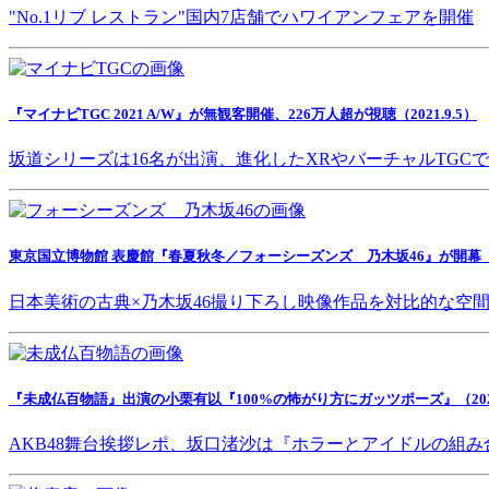
"No.1リブ レストラン"国内7店舗でハワイアンフェアを開催
『マイナビTGC 2021 A/W』が無観客開催、226万人超が視聴（2021.9.5）
坂道シリーズは16名が出演、進化したXRやバーチャルTGC
東京国立博物館 表慶館『春夏秋冬／フォーシーズンズ 乃木坂46』が開幕（202
日本美術の古典×乃木坂46撮り下ろし映像作品を対比的な空
『未成仏百物語』出演の小栗有以『100%の怖がり方にガッツポーズ』（2021.
AKB48舞台挨拶レポ、坂口渚沙は『ホラーとアイドルの組