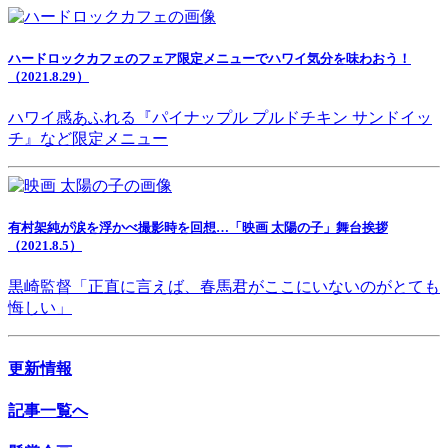
ハードロックカフェのフェア限定メニューでハワイ気分を味わおう！
（2021.8.29）
ハワイ感あふれる『パイナップル プルドチキン サンドイッ
チ』など限定メニュー
有村架純が涙を浮かべ撮影時を回想…「映画 太陽の子」舞台挨拶
（2021.8.5）
黒崎監督「正直に言えば、春馬君がここにいないのがとても
悔しい」
更新情報
記事一覧へ