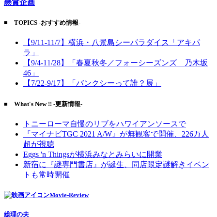
懸賞企画
■ TOPICS -おすすめ情報-
【9/11-11/7】横浜・八景島シーパラダイス「アキパ
ラ」
【9/4-11/28】「春夏秋冬／フォーシーズンズ 乃木坂
46」
【7/22-9/17】「バンクシーって誰？展」
■ What's New !! -更新情報-
トニーローマ自慢のリブをハワイアンソースで
『マイナビTGC 2021 A/W』が無観客で開催、226万人
超が視聴
Eggs 'n Thingsが横浜みなとみらいに開業
新宿に『謎専門書店』が誕生、同店限定謎解きイベン
トも常時開催
Movie-Review
総理の夫