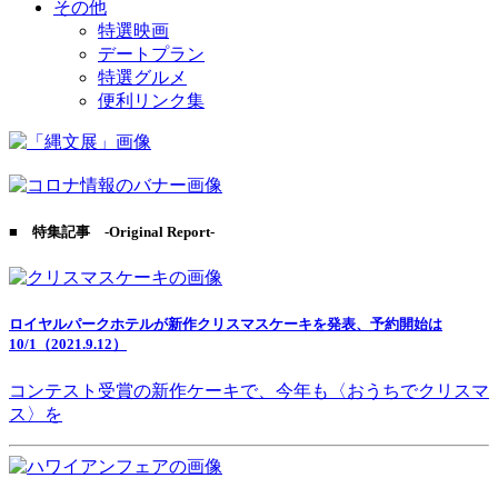
その他
特選映画
デートプラン
特選グルメ
便利リンク集
■ 特集記事 -Original Report-
ロイヤルパークホテルが新作クリスマスケーキを発表、予約開始は
10/1（2021.9.12）
コンテスト受賞の新作ケーキで、今年も〈おうちでクリスマ
ス〉を