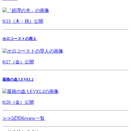
9/23（木・祝）公開
ホロコーストの罪人
8/27（金）公開
孤狼の血 LEVEL2
8/20（金）公開
≫≫試写Review一覧