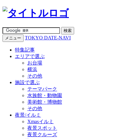
TOKYO DATE-NAVI
メニュー
特集記事
エリアで選ぶ
お台場
横浜
その他
施設で選ぶ
テーマパーク
水族館・動物園
美術館・博物館
その他
夜景/イルミ
Xmasイルミ
夜景スポット
夜景クルーズ