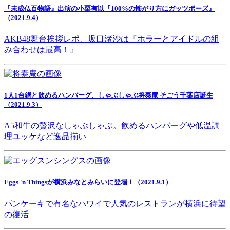
『未成仏百物語』出演の小栗有以『100%の怖がり方にガッツポーズ』
（2021.9.4）
AKB48舞台挨拶レポ、坂口渚沙は『ホラーとアイドルの組
み合わせは最高！』
1人1台鍋と飲めるハンバーグ、しゃぶしゃぶ将泰庵 そごう千葉店誕生
（2021.9.3）
A5和牛の贅沢なしゃぶしゃぶ。飲めるハンバーグや低温調
理ユッケなど逸品揃い
Eggs 'n Thingsが横浜みなとみらいに登場！（2021.9.1）
パンケーキで有名なハワイで人気のレストランが横浜に待望
の復活