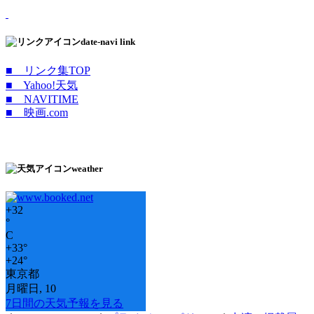
date-navi link
■ リンク集TOP
■ Yahoo!天気
■ NAVITIME
■ 映画.com
weather
+
32
°
C
+
33°
+
24°
東京都
月曜日, 10
7日間の天気予報を見る