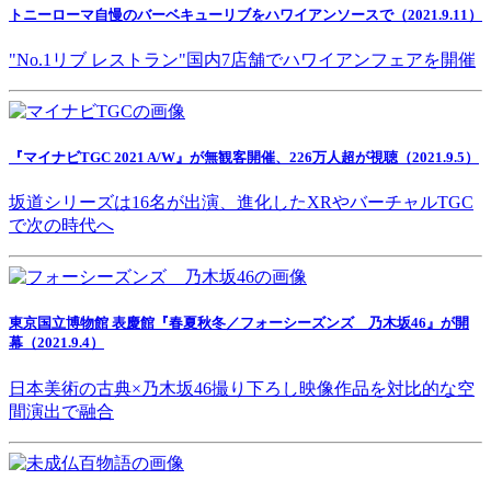
トニーローマ自慢のバーベキューリブをハワイアンソースで（2021.9.11）
"No.1リブ レストラン"国内7店舗でハワイアンフェアを開催
『マイナビTGC 2021 A/W』が無観客開催、226万人超が視聴（2021.9.5）
坂道シリーズは16名が出演、進化したXRやバーチャルTGC
で次の時代へ
東京国立博物館 表慶館『春夏秋冬／フォーシーズンズ 乃木坂46』が開
幕（2021.9.4）
日本美術の古典×乃木坂46撮り下ろし映像作品を対比的な空
間演出で融合