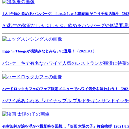
1人1台鍋と飲めるハンバーグ、しゃぶしゃぶ将泰庵 そごう千葉店誕生（2021.
A5和牛の贅沢なしゃぶしゃぶ。飲めるハンバーグや低温調理
Eggs 'n Thingsが横浜みなとみらいに登場！（2021.9.1）
パンケーキで有名なハワイで人気のレストランが横浜に待望
ハードロックカフェのフェア限定メニューでハワイ気分を味わおう！（2021.8
ハワイ感あふれる『パイナップル プルドチキン サンドイッ
有村架純が涙を浮かべ撮影時を回想…「映画 太陽の子」舞台挨拶（2021.8.