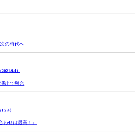
で次の時代へ
1.9.4）
間演出で融合
9.4）
み合わせは最高！』