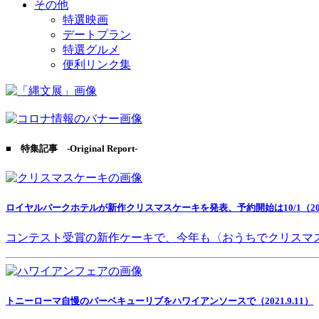
その他
特選映画
デートプラン
特選グルメ
便利リンク集
■ 特集記事 -Original Report-
ロイヤルパークホテルが新作クリスマスケーキを発表、予約開始は10/1（2021
コンテスト受賞の新作ケーキで、今年も〈おうちでクリスマ
トニーローマ自慢のバーベキューリブをハワイアンソースで（2021.9.11）