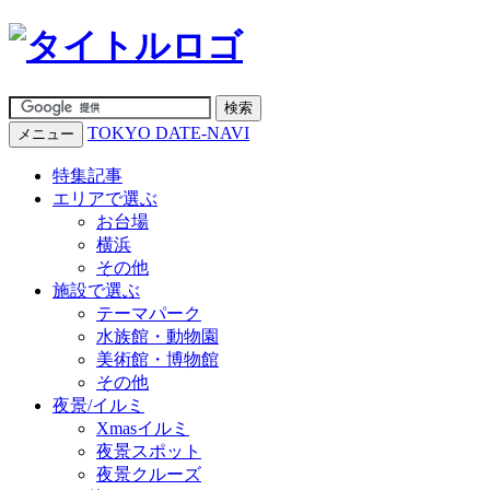
TOKYO DATE-NAVI
メニュー
特集記事
エリアで選ぶ
お台場
横浜
その他
施設で選ぶ
テーマパーク
水族館・動物園
美術館・博物館
その他
夜景/イルミ
Xmasイルミ
夜景スポット
夜景クルーズ