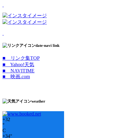
date-navi link
■ リンク集TOP
■ Yahoo!天気
■ NAVITIME
■ 映画.com
weather
+
32
°
C
+
34°