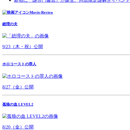
新宿に『謎専門書店』が誕生、同店限定謎解きイベント
Movie-Review
総理の夫
9/23（木・祝）公開
ホロコーストの罪人
8/27（金）公開
孤狼の血 LEVEL2
8/20（金）公開