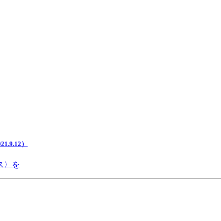
.9.12）
ス〉を