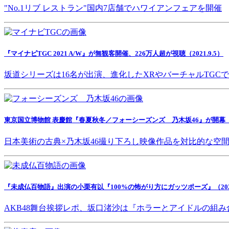
"No.1リブ レストラン"国内7店舗でハワイアンフェアを開催
『マイナビTGC 2021 A/W』が無観客開催、226万人超が視聴（2021.9.5）
坂道シリーズは16名が出演、進化したXRやバーチャルTGC
東京国立博物館 表慶館『春夏秋冬／フォーシーズンズ 乃木坂46』が開幕（202
日本美術の古典×乃木坂46撮り下ろし映像作品を対比的な空
『未成仏百物語』出演の小栗有以『100%の怖がり方にガッツポーズ』（2021.
AKB48舞台挨拶レポ、坂口渚沙は『ホラーとアイドルの組