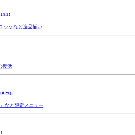
9.3）
ユッケなど逸品揃い
の復活
.29）
チ』など限定メニュー
5）