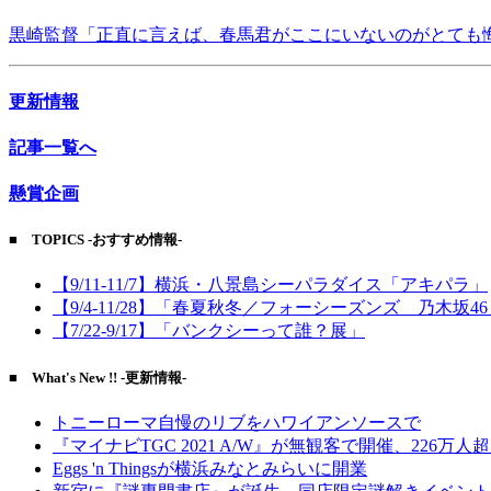
黒崎監督「正直に言えば、春馬君がここにいないのがとても
更新情報
記事一覧へ
懸賞企画
■ TOPICS -おすすめ情報-
【9/11-11/7】横浜・八景島シーパラダイス「アキパラ」
【9/4-11/28】「春夏秋冬／フォーシーズンズ 乃木坂4
【7/22-9/17】「バンクシーって誰？展」
■ What's New !! -更新情報-
トニーローマ自慢のリブをハワイアンソースで
『マイナビTGC 2021 A/W』が無観客で開催、226万人
Eggs 'n Thingsが横浜みなとみらいに開業