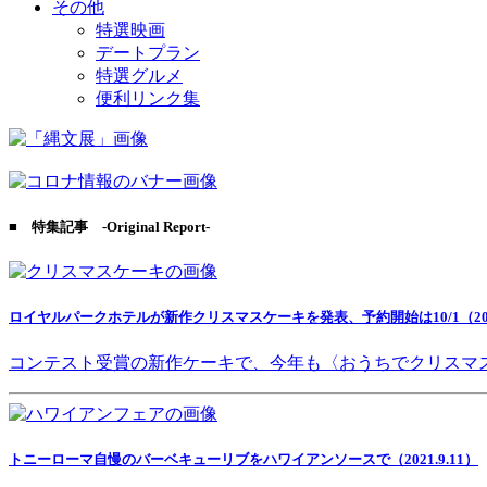
その他
特選映画
デートプラン
特選グルメ
便利リンク集
■ 特集記事 -Original Report-
ロイヤルパークホテルが新作クリスマスケーキを発表、予約開始は10/1（2021
コンテスト受賞の新作ケーキで、今年も〈おうちでクリスマ
トニーローマ自慢のバーベキューリブをハワイアンソースで（2021.9.11）