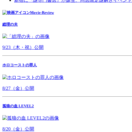
新宿に『謎専門書店』が誕生、同店限定謎解きイベント
Movie-Review
総理の夫
9/23（木・祝）公開
ホロコーストの罪人
8/27（金）公開
孤狼の血 LEVEL2
8/20（金）公開