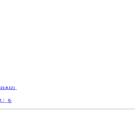
.9.12）
ス〉を