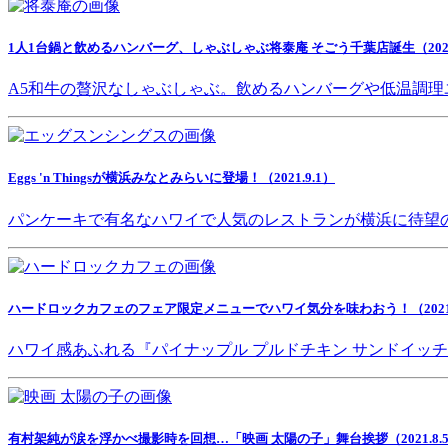
1人1台鍋と飲めるハンバーグ、しゃぶしゃぶ将泰庵 そごう千葉店誕生（2021.
A5和牛の贅沢なしゃぶしゃぶ。飲めるハンバーグや低温調理
Eggs 'n Thingsが横浜みなとみらいに登場！（2021.9.1）
パンケーキで有名なハワイで人気のレストランが横浜に待望
ハードロックカフェのフェア限定メニューでハワイ気分を味わおう！（2021.8
ハワイ感あふれる『パイナップル プルドチキン サンドイッ
有村架純が涙を浮かべ撮影時を回想…「映画 太陽の子」舞台挨拶（2021.8.