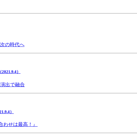
で次の時代へ
1.9.4）
間演出で融合
9.4）
み合わせは最高！』