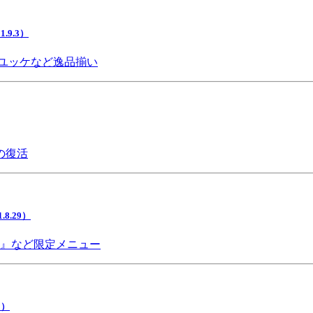
9.3）
ユッケなど逸品揃い
の復活
.29）
チ』など限定メニュー
5）