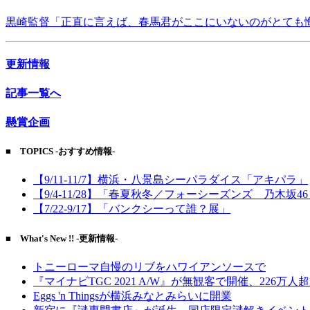
黒崎監督「正直に言えば、春馬君がここにいないのがとても
更新情報
記事一覧へ
懸賞企画
■ TOPICS -おすすめ情報-
【9/11-11/7】横浜・八景島シーパラダイス「アキパラ」
【9/4-11/28】「春夏秋冬／フォーシーズンズ 乃木坂4
【7/22-9/17】「バンクシーって誰？展」
■ What's New !! -更新情報-
トニーローマ自慢のリブをハワイアンソースで
『マイナビTGC 2021 A/W』が無観客で開催、226万人
Eggs 'n Thingsが横浜みなとみらいに開業