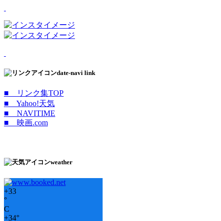
date-navi link
■ リンク集TOP
■ Yahoo!天気
■ NAVITIME
■ 映画.com
weather
+
33
°
C
+
34°