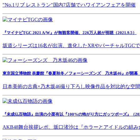
"No.1リブ レストラン"国内7店舗でハワイアンフェアを開催
『マイナビTGC 2021 A/W』が無観客開催、226万人超が視聴（2021.9.5）
坂道シリーズは16名が出演、進化したXRやバーチャルTGC
東京国立博物館 表慶館『春夏秋冬／フォーシーズンズ 乃木坂46』が開幕（202
日本美術の古典×乃木坂46撮り下ろし映像作品を対比的な空
『未成仏百物語』出演の小栗有以『100%の怖がり方にガッツポーズ』（2021.
AKB48舞台挨拶レポ、坂口渚沙は『ホラーとアイドルの組