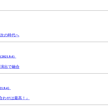
で次の時代へ
1.9.4）
間演出で融合
9.4）
み合わせは最高！』