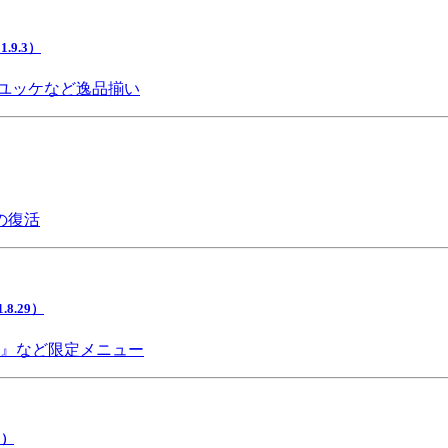
9.3）
ユッケなど逸品揃い
の復活
.29）
チ』など限定メニュー
5）