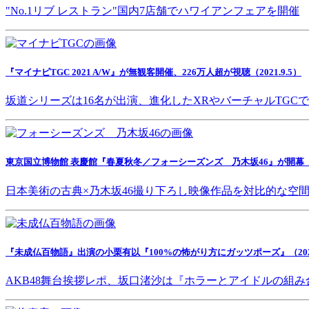
"No.1リブ レストラン"国内7店舗でハワイアンフェアを開催
『マイナビTGC 2021 A/W』が無観客開催、226万人超が視聴（2021.9.5）
坂道シリーズは16名が出演、進化したXRやバーチャルTGC
東京国立博物館 表慶館『春夏秋冬／フォーシーズンズ 乃木坂46』が開幕（202
日本美術の古典×乃木坂46撮り下ろし映像作品を対比的な空
『未成仏百物語』出演の小栗有以『100%の怖がり方にガッツポーズ』（2021.
AKB48舞台挨拶レポ、坂口渚沙は『ホラーとアイドルの組