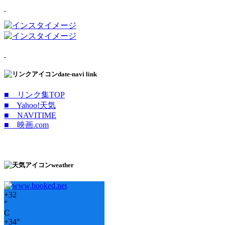
date-navi link
■ リンク集TOP
■ Yahoo!天気
■ NAVITIME
■ 映画.com
weather
+
32
°
C
+
34°