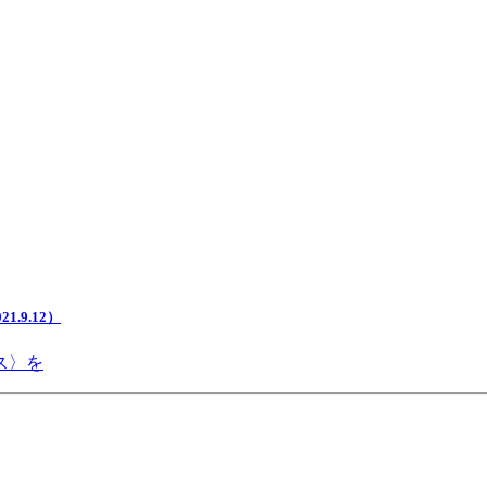
.9.12）
ス〉を