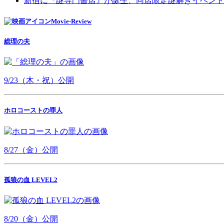
新宿に『謎専門書店』が誕生、同店限定謎解きイベント
Movie-Review
総理の夫
9/23（木・祝）公開
ホロコーストの罪人
8/27（金）公開
孤狼の血 LEVEL2
8/20（金）公開