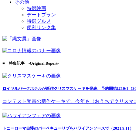
その他
特選映画
デートプラン
特選グルメ
便利リンク集
■ 特集記事 -Original Report-
ロイヤルパークホテルが新作クリスマスケーキを発表、予約開始は10/1（2021
コンテスト受賞の新作ケーキで、今年も〈おうちでクリスマ
トニーローマ自慢のバーベキューリブをハワイアンソースで（2021.9.11）