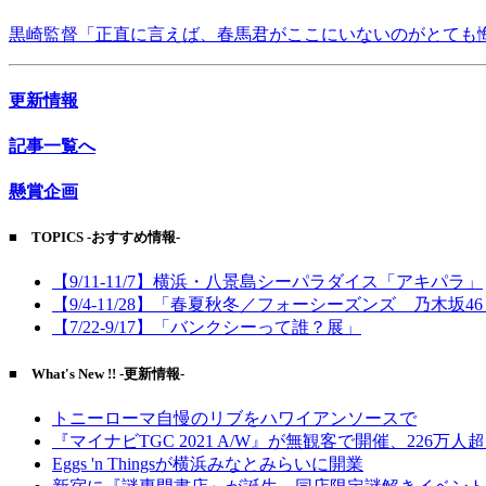
黒崎監督「正直に言えば、春馬君がここにいないのがとても
更新情報
記事一覧へ
懸賞企画
■ TOPICS -おすすめ情報-
【9/11-11/7】横浜・八景島シーパラダイス「アキパラ」
【9/4-11/28】「春夏秋冬／フォーシーズンズ 乃木坂4
【7/22-9/17】「バンクシーって誰？展」
■ What's New !! -更新情報-
トニーローマ自慢のリブをハワイアンソースで
『マイナビTGC 2021 A/W』が無観客で開催、226万人
Eggs 'n Thingsが横浜みなとみらいに開業