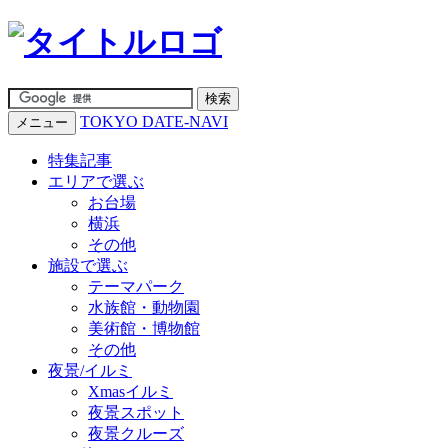
TOKYO DATE-NAVI
メニュー
特集記事
エリアで選ぶ
お台場
横浜
その他
施設で選ぶ
テーマパーク
水族館・動物園
美術館・博物館
その他
夜景/イルミ
Xmasイルミ
夜景スポット
夜景クルーズ