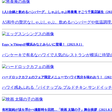
1人1台鍋と飲めるハンバーグ、しゃぶしゃぶ将泰庵 そごう千葉店誕生（2021.
A5和牛の贅沢なしゃぶしゃぶ。飲めるハンバーグや低温調理
Eggs 'n Thingsが横浜みなとみらいに登場！（2021.9.1）
パンケーキで有名なハワイで人気のレストランが横浜に待望
ハードロックカフェのフェア限定メニューでハワイ気分を味わおう！（2021.8
ハワイ感あふれる『パイナップル プルドチキン サンドイッ
有村架純が涙を浮かべ撮影時を回想…「映画 太陽の子」舞台挨拶（2021.8.