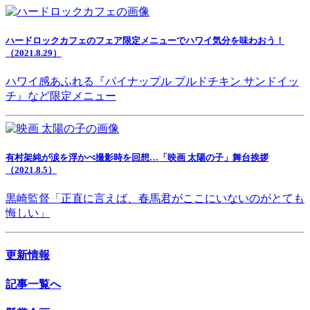
ハードロックカフェのフェア限定メニューでハワイ気分を味わおう！
（2021.8.29）
ハワイ感あふれる『パイナップル プルドチキン サンドイッ
チ』など限定メニュー
有村架純が涙を浮かべ撮影時を回想…「映画 太陽の子」舞台挨拶
（2021.8.5）
黒崎監督「正直に言えば、春馬君がここにいないのがとても
悔しい」
更新情報
記事一覧へ