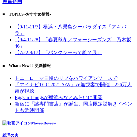
懸賞企画
■ TOPICS -おすすめ情報-
【9/11-11/7】横浜・八景島シーパラダイス「アキパ
ラ」
【9/4-11/28】「春夏秋冬／フォーシーズンズ 乃木坂
46」
【7/22-9/17】「バンクシーって誰？展」
■ What's New !! -更新情報-
トニーローマ自慢のリブをハワイアンソースで
『マイナビTGC 2021 A/W』が無観客で開催、226万人
超が視聴
Eggs 'n Thingsが横浜みなとみらいに開業
新宿に『謎専門書店』が誕生、同店限定謎解きイベン
トも常時開催
Movie-Review
総理の夫