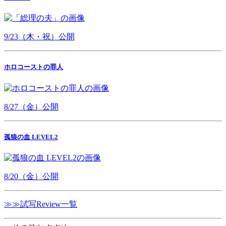
9/23（木・祝）公開
ホロコーストの罪人
8/27（金）公開
孤狼の血 LEVEL2
8/20（金）公開
≫≫試写Review一覧