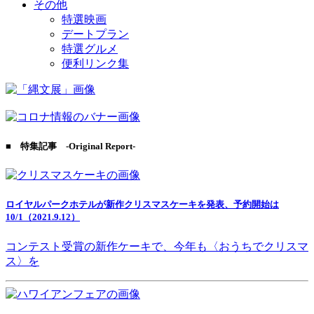
その他
特選映画
デートプラン
特選グルメ
便利リンク集
■ 特集記事 -Original Report-
ロイヤルパークホテルが新作クリスマスケーキを発表、予約開始は
10/1（2021.9.12）
コンテスト受賞の新作ケーキで、今年も〈おうちでクリスマ
ス〉を