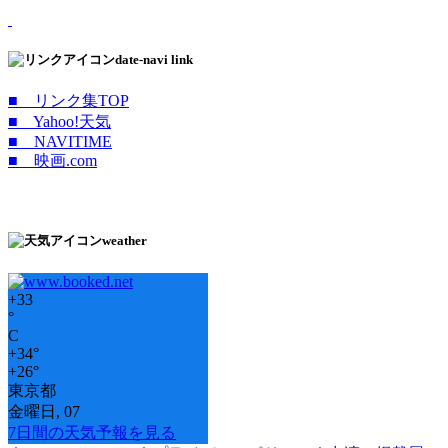
date-navi link
■ リンク集TOP
■ Yahoo!天気
■ NAVITIME
■ 映画.com
weather
+
33
°
C
+
34°
+
26°
東京都
金曜日, 07
7日間の天気予報を見る