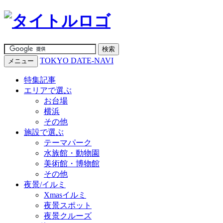
TOKYO DATE-NAVI
メニュー
特集記事
エリアで選ぶ
お台場
横浜
その他
施設で選ぶ
テーマパーク
水族館・動物園
美術館・博物館
その他
夜景/イルミ
Xmasイルミ
夜景スポット
夜景クルーズ