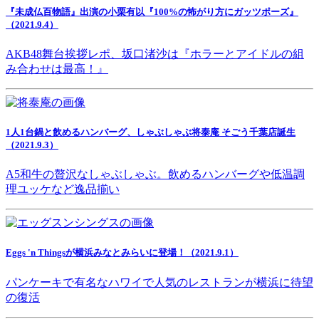
『未成仏百物語』出演の小栗有以『100%の怖がり方にガッツポーズ』
（2021.9.4）
AKB48舞台挨拶レポ、坂口渚沙は『ホラーとアイドルの組
み合わせは最高！』
1人1台鍋と飲めるハンバーグ、しゃぶしゃぶ将泰庵 そごう千葉店誕生
（2021.9.3）
A5和牛の贅沢なしゃぶしゃぶ。飲めるハンバーグや低温調
理ユッケなど逸品揃い
Eggs 'n Thingsが横浜みなとみらいに登場！（2021.9.1）
パンケーキで有名なハワイで人気のレストランが横浜に待望
の復活