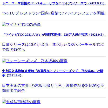
トニーローマ自慢のバーベキューリブをハワイアンソースで（2021.9.11）
"No.1リブ レストラン"国内7店舗でハワイアンフェアを開催
『マイナビTGC 2021 A/W』が無観客開催、226万人超が視聴（2021.9.5）
坂道シリーズは16名が出演、進化したXRやバーチャルTGC
で次の時代へ
東京国立博物館 表慶館『春夏秋冬／フォーシーズンズ 乃木坂46』が開
幕（2021.9.4）
日本美術の古典×乃木坂46撮り下ろし映像作品を対比的な空
間演出で融合