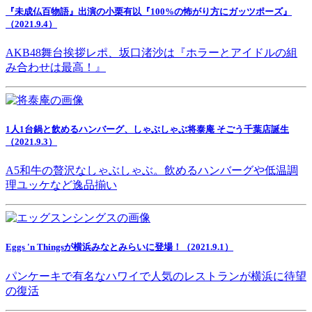
『未成仏百物語』出演の小栗有以『100%の怖がり方にガッツポーズ』
（2021.9.4）
AKB48舞台挨拶レポ、坂口渚沙は『ホラーとアイドルの組
み合わせは最高！』
1人1台鍋と飲めるハンバーグ、しゃぶしゃぶ将泰庵 そごう千葉店誕生
（2021.9.3）
A5和牛の贅沢なしゃぶしゃぶ。飲めるハンバーグや低温調
理ユッケなど逸品揃い
Eggs 'n Thingsが横浜みなとみらいに登場！（2021.9.1）
パンケーキで有名なハワイで人気のレストランが横浜に待望
の復活