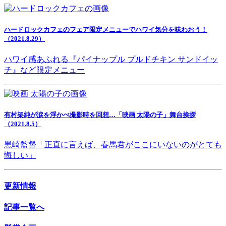
ハードロックカフェのフェア限定メニューでハワイ気分を味わおう！
（2021.8.29）
ハワイ感あふれる『パイナップル プルドチキン サンドイッ
チ』など限定メニュー
有村架純が涙を浮かべ撮影時を回想…「映画 太陽の子」舞台挨拶
（2021.8.5）
黒崎監督「正直に言えば、春馬君がここにいないのがとても
悔しい」
更新情報
記事一覧へ