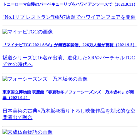
トニーローマ自慢のバーベキューリブをハワイアンソースで（2021.9.11）
"No.1リブ レストラン"国内7店舗でハワイアンフェアを開催
『マイナビTGC 2021 A/W』が無観客開催、226万人超が視聴（2021.9.5）
坂道シリーズは16名が出演、進化したXRやバーチャルTGC
で次の時代へ
東京国立博物館 表慶館『春夏秋冬／フォーシーズンズ 乃木坂46』が開
幕（2021.9.4）
日本美術の古典×乃木坂46撮り下ろし映像作品を対比的な空
間演出で融合