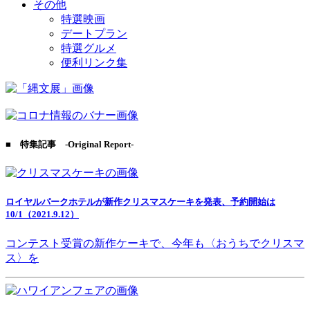
その他
特選映画
デートプラン
特選グルメ
便利リンク集
■ 特集記事 -Original Report-
ロイヤルパークホテルが新作クリスマスケーキを発表、予約開始は
10/1（2021.9.12）
コンテスト受賞の新作ケーキで、今年も〈おうちでクリスマ
ス〉を