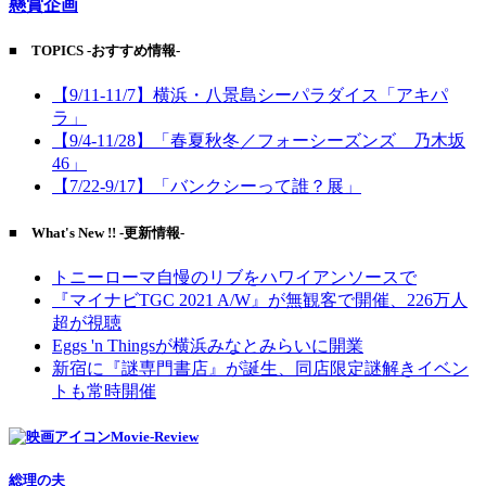
懸賞企画
■ TOPICS -おすすめ情報-
【9/11-11/7】横浜・八景島シーパラダイス「アキパ
ラ」
【9/4-11/28】「春夏秋冬／フォーシーズンズ 乃木坂
46」
【7/22-9/17】「バンクシーって誰？展」
■ What's New !! -更新情報-
トニーローマ自慢のリブをハワイアンソースで
『マイナビTGC 2021 A/W』が無観客で開催、226万人
超が視聴
Eggs 'n Thingsが横浜みなとみらいに開業
新宿に『謎専門書店』が誕生、同店限定謎解きイベン
トも常時開催
Movie-Review
総理の夫