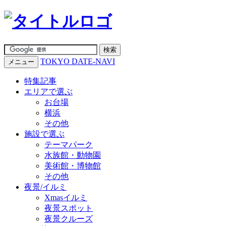
TOKYO DATE-NAVI
メニュー
特集記事
エリアで選ぶ
お台場
横浜
その他
施設で選ぶ
テーマパーク
水族館・動物園
美術館・博物館
その他
夜景/イルミ
Xmasイルミ
夜景スポット
夜景クルーズ