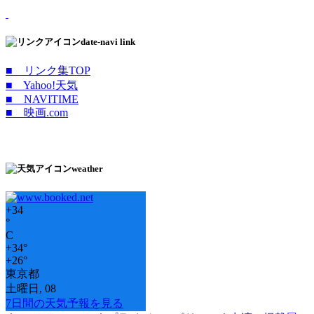
date-navi link
■ リンク集TOP
■ Yahoo!天気
■ NAVITIME
■ 映画.com
weather
+
34
°
C
+
34°
+
26°
東京都
土曜日, 08
7日間の天気予報を見る