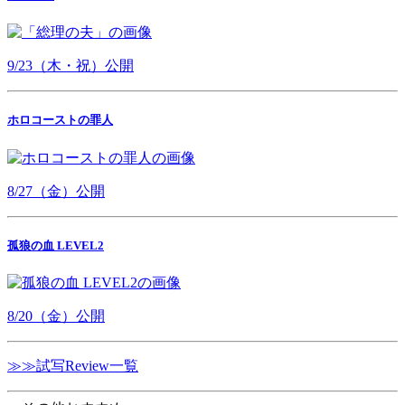
9/23（木・祝）公開
ホロコーストの罪人
8/27（金）公開
孤狼の血 LEVEL2
8/20（金）公開
≫≫試写Review一覧