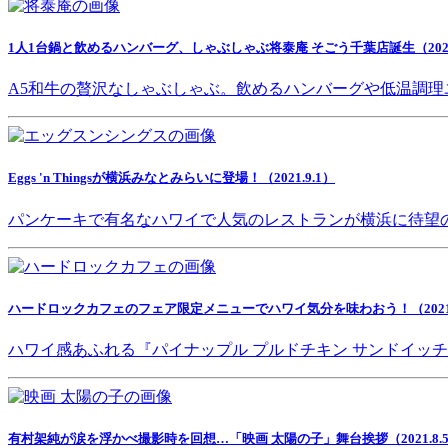
1人1台鍋と飲めるハンバーグ、しゃぶしゃぶ将泰庵 そごう千葉店誕生（2021.
A5和牛の贅沢なしゃぶしゃぶ。飲めるハンバーグや低温調理
Eggs 'n Thingsが横浜みなとみらいに登場！（2021.9.1）
パンケーキで有名なハワイで人気のレストランが横浜に待望
ハードロックカフェのフェア限定メニューでハワイ気分を味わおう！（2021.8
ハワイ感あふれる『パイナップル プルドチキン サンドイッ
有村架純が涙を浮かべ撮影時を回想…「映画 太陽の子」舞台挨拶（2021.8.