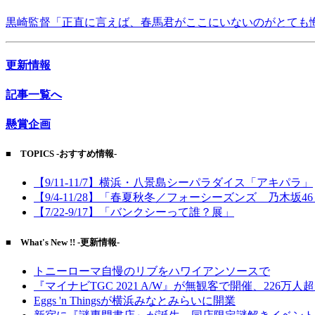
黒崎監督「正直に言えば、春馬君がここにいないのがとても
更新情報
記事一覧へ
懸賞企画
■ TOPICS -おすすめ情報-
【9/11-11/7】横浜・八景島シーパラダイス「アキパラ」
【9/4-11/28】「春夏秋冬／フォーシーズンズ 乃木坂4
【7/22-9/17】「バンクシーって誰？展」
■ What's New !! -更新情報-
トニーローマ自慢のリブをハワイアンソースで
『マイナビTGC 2021 A/W』が無観客で開催、226万人
Eggs 'n Thingsが横浜みなとみらいに開業