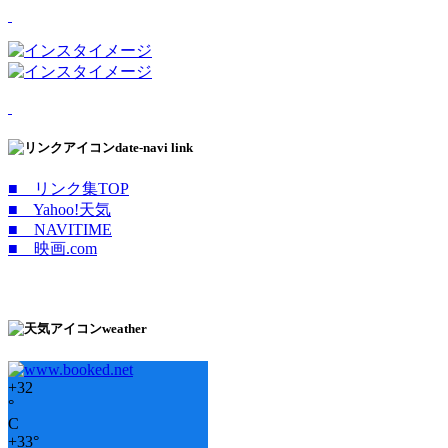
date-navi link
■ リンク集TOP
■ Yahoo!天気
■ NAVITIME
■ 映画.com
weather
+
32
°
C
+
33°