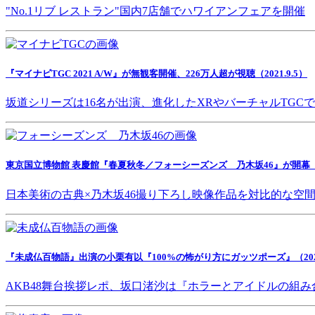
"No.1リブ レストラン"国内7店舗でハワイアンフェアを開催
『マイナビTGC 2021 A/W』が無観客開催、226万人超が視聴（2021.9.5）
坂道シリーズは16名が出演、進化したXRやバーチャルTGC
東京国立博物館 表慶館『春夏秋冬／フォーシーズンズ 乃木坂46』が開幕（202
日本美術の古典×乃木坂46撮り下ろし映像作品を対比的な空
『未成仏百物語』出演の小栗有以『100%の怖がり方にガッツポーズ』（2021.
AKB48舞台挨拶レポ、坂口渚沙は『ホラーとアイドルの組