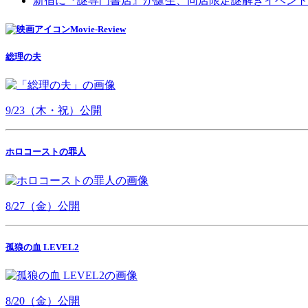
新宿に『謎専門書店』が誕生、同店限定謎解きイベント
Movie-Review
総理の夫
9/23（木・祝）公開
ホロコーストの罪人
8/27（金）公開
孤狼の血 LEVEL2
8/20（金）公開