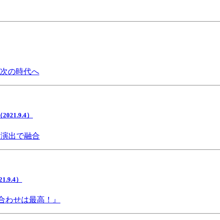
で次の時代へ
1.9.4）
間演出で融合
9.4）
み合わせは最高！』