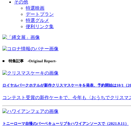
その他
特選映画
デートプラン
特選グルメ
便利リンク集
■ 特集記事 -Original Report-
ロイヤルパークホテルが新作クリスマスケーキを発表、予約開始は10/1（2021
コンテスト受賞の新作ケーキで、今年も〈おうちでクリスマ
トニーローマ自慢のバーベキューリブをハワイアンソースで（2021.9.11）