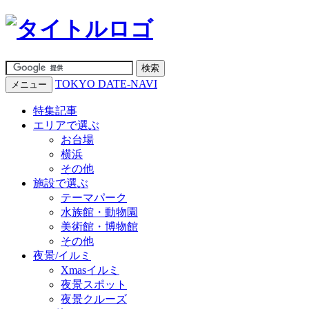
TOKYO DATE-NAVI
メニュー
特集記事
エリアで選ぶ
お台場
横浜
その他
施設で選ぶ
テーマパーク
水族館・動物園
美術館・博物館
その他
夜景/イルミ
Xmasイルミ
夜景スポット
夜景クルーズ