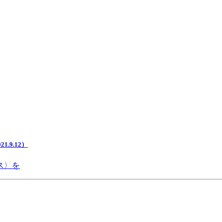
.9.12）
ス〉を