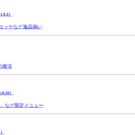
9.3）
ユッケなど逸品揃い
の復活
.29）
チ』など限定メニュー
5）