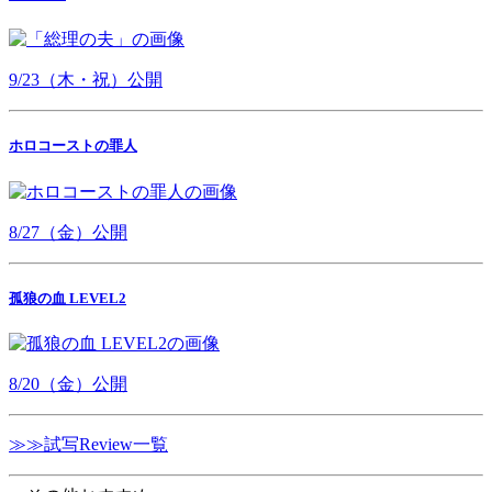
9/23（木・祝）公開
ホロコーストの罪人
8/27（金）公開
孤狼の血 LEVEL2
8/20（金）公開
≫≫試写Review一覧