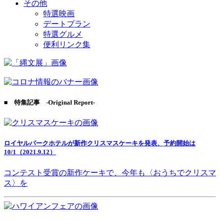
その他
特選映画
デートプラン
特選グルメ
便利リンク集
■ 特集記事 -Original Report-
ロイヤルパークホテルが新作クリスマスケーキを発表、予約開始は
10/1（2021.9.12）
コンテスト受賞の新作ケーキで、今年も〈おうちでクリスマ
ス〉を