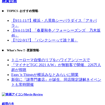
懸賞企画
■ TOPICS -おすすめ情報-
【9/11-11/7】横浜・八景島シーパラダイス「アキパ
ラ」
【9/4-11/28】「春夏秋冬／フォーシーズンズ 乃木坂
46」
【7/22-9/17】「バンクシーって誰？展」
■ What's New !! -更新情報-
トニーローマ自慢のリブをハワイアンソースで
『マイナビTGC 2021 A/W』が無観客で開催、226万人
超が視聴
Eggs 'n Thingsが横浜みなとみらいに開業
新宿に『謎専門書店』が誕生、同店限定謎解きイベン
トも常時開催
Movie-Review
総理の夫