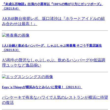
『未成仏百物語』出演の小栗有以『100%の怖がり方にガッツポーズ』
（2021.9.4）
AKB48舞台挨拶レポ、坂口渚沙は『ホラーとアイドルの組
み合わせは最高！』
1人1台鍋と飲めるハンバーグ、しゃぶしゃぶ将泰庵 そごう千葉店誕生
（2021.9.3）
A5和牛の贅沢なしゃぶしゃぶ。飲めるハンバーグや低温調
理ユッケなど逸品揃い
Eggs 'n Thingsが横浜みなとみらいに登場！（2021.9.1）
パンケーキで有名なハワイで人気のレストランが横浜に待望
の復活