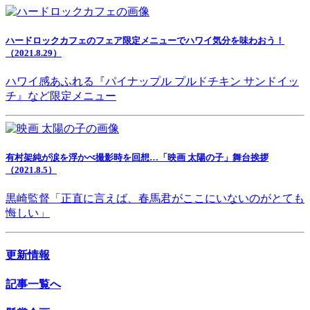
ハードロックカフェのフェア限定メニューでハワイ気分を味わおう！
（2021.8.29）
ハワイ感あふれる『パイナップル プルドチキン サンドイッ
チ』など限定メニュー
有村架純が涙を浮かべ撮影時を回想…「映画 太陽の子」舞台挨拶
（2021.8.5）
黒崎監督「正直に言えば、春馬君がここにいないのがとても
悔しい」
更新情報
記事一覧へ