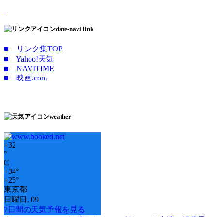
date-navi link
■ リンク集TOP
■ Yahoo!天気
■ NAVITIME
■ 映画.com
weather
+
32
°
C
+
34°
+
25°
東京都
日曜日, 09
7日間の天気予報を見る