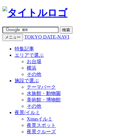
TOKYO DATE-NAVI
メニュー
特集記事
エリアで選ぶ
お台場
横浜
その他
施設で選ぶ
テーマパーク
水族館・動物園
美術館・博物館
その他
夜景/イルミ
Xmasイルミ
夜景スポット
夜景クルーズ