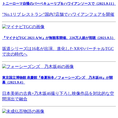
トニーローマ自慢のバーベキューリブをハワイアンソースで（2021.9.11）
"No.1リブ レストラン"国内7店舗でハワイアンフェアを開催
『マイナビTGC 2021 A/W』が無観客開催、226万人超が視聴（2021.9.5）
坂道シリーズは16名が出演、進化したXRやバーチャルTGC
で次の時代へ
東京国立博物館 表慶館『春夏秋冬／フォーシーズンズ 乃木坂46』が開
幕（2021.9.4）
日本美術の古典×乃木坂46撮り下ろし映像作品を対比的な空
間演出で融合