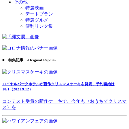
その他
特選映画
デートプラン
特選グルメ
便利リンク集
■ 特集記事 -Original Report-
ロイヤルパークホテルが新作クリスマスケーキを発表、予約開始は
10/1（2021.9.12）
コンテスト受賞の新作ケーキで、今年も〈おうちでクリスマ
ス〉を