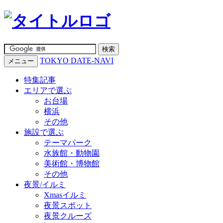
TOKYO DATE-NAVI
メニュー
特集記事
エリアで選ぶ
お台場
横浜
その他
施設で選ぶ
テーマパーク
水族館・動物園
美術館・博物館
その他
夜景/イルミ
Xmasイルミ
夜景スポット
夜景クルーズ