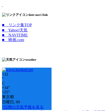
date-navi link
■ リンク集TOP
■ Yahoo!天気
■ NAVITIME
■ 映画.com
weather
+
32
°
C
+
34°
+
25°
東京都
日曜日, 09
7日間の天気予報を見る