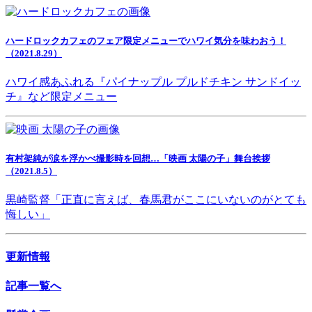
ハードロックカフェのフェア限定メニューでハワイ気分を味わおう！
（2021.8.29）
ハワイ感あふれる『パイナップル プルドチキン サンドイッ
チ』など限定メニュー
有村架純が涙を浮かべ撮影時を回想…「映画 太陽の子」舞台挨拶
（2021.8.5）
黒崎監督「正直に言えば、春馬君がここにいないのがとても
悔しい」
更新情報
記事一覧へ