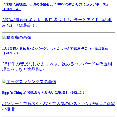
『未成仏百物語』出演の小栗有以『100%の怖がり方にガッツポーズ』
（2021.9.4）
AKB48舞台挨拶レポ、坂口渚沙は『ホラーとアイドルの組
み合わせは最高！』
1人1台鍋と飲めるハンバーグ、しゃぶしゃぶ将泰庵 そごう千葉店誕生
（2021.9.3）
A5和牛の贅沢なしゃぶしゃぶ。飲めるハンバーグや低温調
理ユッケなど逸品揃い
Eggs 'n Thingsが横浜みなとみらいに登場！（2021.9.1）
パンケーキで有名なハワイで人気のレストランが横浜に待望
の復活