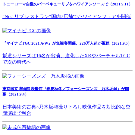
トニーローマ自慢のバーベキューリブをハワイアンソースで（2021.9.11）
"No.1リブ レストラン"国内7店舗でハワイアンフェアを開催
『マイナビTGC 2021 A/W』が無観客開催、226万人超が視聴（2021.9.5）
坂道シリーズは16名が出演、進化したXRやバーチャルTGC
で次の時代へ
東京国立博物館 表慶館『春夏秋冬／フォーシーズンズ 乃木坂46』が開
幕（2021.9.4）
日本美術の古典×乃木坂46撮り下ろし映像作品を対比的な空
間演出で融合