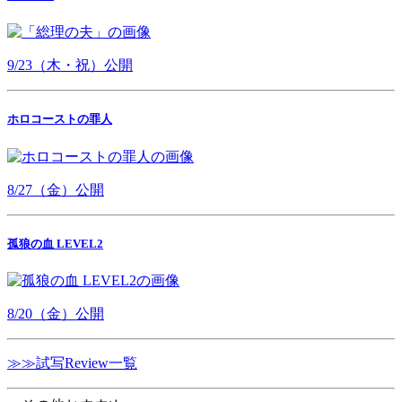
9/23（木・祝）公開
ホロコーストの罪人
8/27（金）公開
孤狼の血 LEVEL2
8/20（金）公開
≫≫試写Review一覧