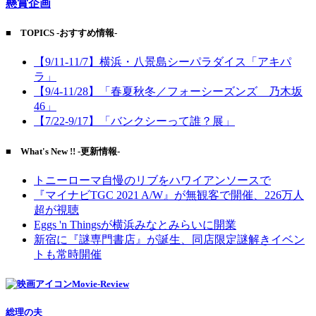
懸賞企画
■ TOPICS -おすすめ情報-
【9/11-11/7】横浜・八景島シーパラダイス「アキパ
ラ」
【9/4-11/28】「春夏秋冬／フォーシーズンズ 乃木坂
46」
【7/22-9/17】「バンクシーって誰？展」
■ What's New !! -更新情報-
トニーローマ自慢のリブをハワイアンソースで
『マイナビTGC 2021 A/W』が無観客で開催、226万人
超が視聴
Eggs 'n Thingsが横浜みなとみらいに開業
新宿に『謎専門書店』が誕生、同店限定謎解きイベン
トも常時開催
Movie-Review
総理の夫