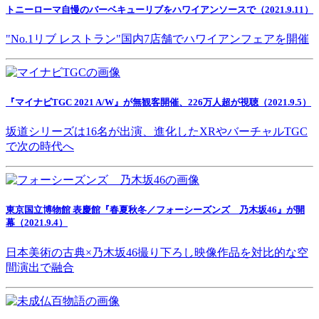
トニーローマ自慢のバーベキューリブをハワイアンソースで（2021.9.11）
"No.1リブ レストラン"国内7店舗でハワイアンフェアを開催
『マイナビTGC 2021 A/W』が無観客開催、226万人超が視聴（2021.9.5）
坂道シリーズは16名が出演、進化したXRやバーチャルTGC
で次の時代へ
東京国立博物館 表慶館『春夏秋冬／フォーシーズンズ 乃木坂46』が開
幕（2021.9.4）
日本美術の古典×乃木坂46撮り下ろし映像作品を対比的な空
間演出で融合