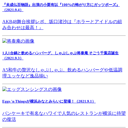
『未成仏百物語』出演の小栗有以『100%の怖がり方にガッツポーズ』
（2021.9.4）
AKB48舞台挨拶レポ、坂口渚沙は『ホラーとアイドルの組
み合わせは最高！』
1人1台鍋と飲めるハンバーグ、しゃぶしゃぶ将泰庵 そごう千葉店誕生
（2021.9.3）
A5和牛の贅沢なしゃぶしゃぶ。飲めるハンバーグや低温調
理ユッケなど逸品揃い
Eggs 'n Thingsが横浜みなとみらいに登場！（2021.9.1）
パンケーキで有名なハワイで人気のレストランが横浜に待望
の復活