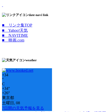
date-navi link
■ リンク集TOP
■ Yahoo!天気
■ NAVITIME
■ 映画.com
weather
+
34
°
C
+
34°
+
26°
東京都
土曜日, 08
7日間の天気予報を見る