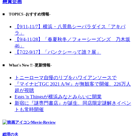
懸賞企画
■ TOPICS -おすすめ情報-
【9/11-11/7】横浜・八景島シーパラダイス「アキパ
ラ」
【9/4-11/28】「春夏秋冬／フォーシーズンズ 乃木坂
46」
【7/22-9/17】「バンクシーって誰？展」
■ What's New !! -更新情報-
トニーローマ自慢のリブをハワイアンソースで
『マイナビTGC 2021 A/W』が無観客で開催、226万人
超が視聴
Eggs 'n Thingsが横浜みなとみらいに開業
新宿に『謎専門書店』が誕生、同店限定謎解きイベン
トも常時開催
Movie-Review
総理の夫