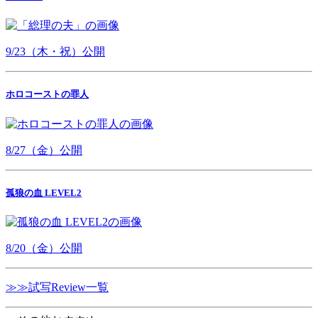
9/23（木・祝）公開
ホロコーストの罪人
8/27（金）公開
孤狼の血 LEVEL2
8/20（金）公開
≫≫試写Review一覧