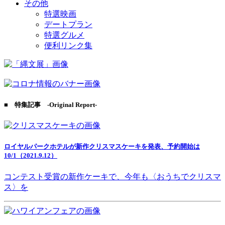
その他
特選映画
デートプラン
特選グルメ
便利リンク集
■ 特集記事 -Original Report-
ロイヤルパークホテルが新作クリスマスケーキを発表、予約開始は
10/1（2021.9.12）
コンテスト受賞の新作ケーキで、今年も〈おうちでクリスマ
ス〉を