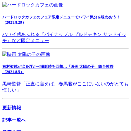
ハードロックカフェのフェア限定メニューでハワイ気分を味わおう！
（2021.8.29）
ハワイ感あふれる『パイナップル プルドチキン サンドイッ
チ』など限定メニュー
有村架純が涙を浮かべ撮影時を回想…「映画 太陽の子」舞台挨拶
（2021.8.5）
黒崎監督「正直に言えば、春馬君がここにいないのがとても
悔しい」
更新情報
記事一覧へ