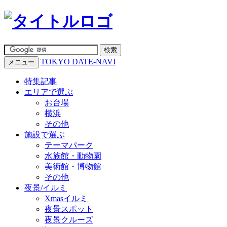
TOKYO DATE-NAVI
メニュー
特集記事
エリアで選ぶ
お台場
横浜
その他
施設で選ぶ
テーマパーク
水族館・動物園
美術館・博物館
その他
夜景/イルミ
Xmasイルミ
夜景スポット
夜景クルーズ