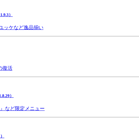
9.3）
ユッケなど逸品揃い
の復活
.29）
チ』など限定メニュー
5）