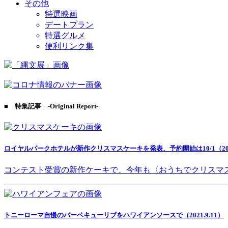
その他
特選映画
デートプラン
特選グルメ
便利リンク集
■ 特集記事 -Original Report-
ロイヤルパークホテルが新作クリスマスケーキを発表、予約開始は10/1（2021
コンテスト受賞の新作ケーキで、今年も〈おうちでクリスマ
トニーローマ自慢のバーベキューリブをハワイアンソースで（2021.9.11）