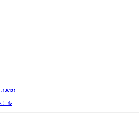
.9.12）
ス〉を