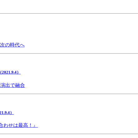
で次の時代へ
1.9.4）
間演出で融合
9.4）
み合わせは最高！』