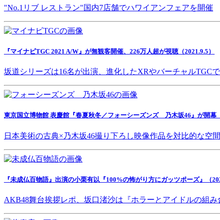
"No.1リブ レストラン"国内7店舗でハワイアンフェアを開催
『マイナビTGC 2021 A/W』が無観客開催、226万人超が視聴（2021.9.5）
坂道シリーズは16名が出演、進化したXRやバーチャルTGC
東京国立博物館 表慶館『春夏秋冬／フォーシーズンズ 乃木坂46』が開幕（202
日本美術の古典×乃木坂46撮り下ろし映像作品を対比的な空
『未成仏百物語』出演の小栗有以『100%の怖がり方にガッツポーズ』（2021.
AKB48舞台挨拶レポ、坂口渚沙は『ホラーとアイドルの組