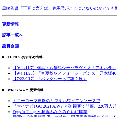
黒崎監督「正直に言えば、春馬君がここにいないのがとても
更新情報
記事一覧へ
懸賞企画
■ TOPICS -おすすめ情報-
【9/11-11/7】横浜・八景島シーパラダイス「アキパラ」
【9/4-11/28】「春夏秋冬／フォーシーズンズ 乃木坂4
【7/22-9/17】「バンクシーって誰？展」
■ What's New !! -更新情報-
トニーローマ自慢のリブをハワイアンソースで
『マイナビTGC 2021 A/W』が無観客で開催、226万人
Eggs 'n Thingsが横浜みなとみらいに開業