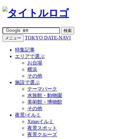
TOKYO DATE-NAVI
メニュー
特集記事
エリアで選ぶ
お台場
横浜
その他
施設で選ぶ
テーマパーク
水族館・動物園
美術館・博物館
その他
夜景/イルミ
Xmasイルミ
夜景スポット
夜景クルーズ