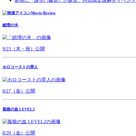
新宿に『謎専門書店』が誕生、同店限定謎解きイベント
Movie-Review
総理の夫
9/23（木・祝）公開
ホロコーストの罪人
8/27（金）公開
孤狼の血 LEVEL2
8/20（金）公開