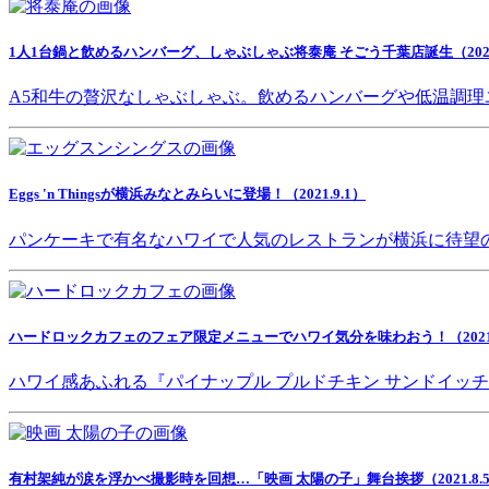
1人1台鍋と飲めるハンバーグ、しゃぶしゃぶ将泰庵 そごう千葉店誕生（2021.
A5和牛の贅沢なしゃぶしゃぶ。飲めるハンバーグや低温調理
Eggs 'n Thingsが横浜みなとみらいに登場！（2021.9.1）
パンケーキで有名なハワイで人気のレストランが横浜に待望
ハードロックカフェのフェア限定メニューでハワイ気分を味わおう！（2021.8
ハワイ感あふれる『パイナップル プルドチキン サンドイッ
有村架純が涙を浮かべ撮影時を回想…「映画 太陽の子」舞台挨拶（2021.8.