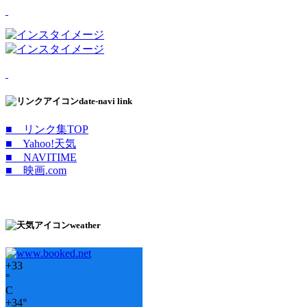
date-navi link
■ リンク集TOP
■ Yahoo!天気
■ NAVITIME
■ 映画.com
weather
+
33
°
C
+
34°