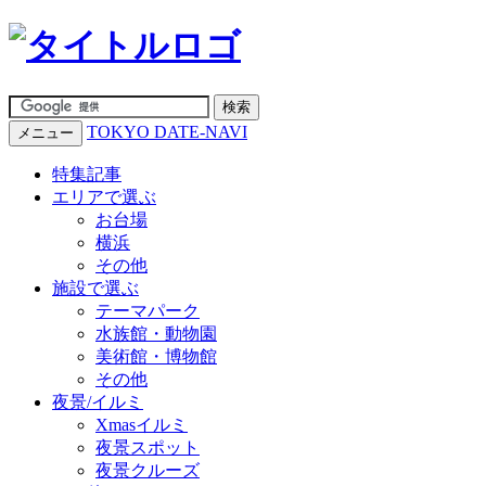
TOKYO DATE-NAVI
メニュー
特集記事
エリアで選ぶ
お台場
横浜
その他
施設で選ぶ
テーマパーク
水族館・動物園
美術館・博物館
その他
夜景/イルミ
Xmasイルミ
夜景スポット
夜景クルーズ