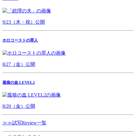
9/23（木・祝）公開
ホロコーストの罪人
8/27（金）公開
孤狼の血 LEVEL2
8/20（金）公開
≫≫試写Review一覧