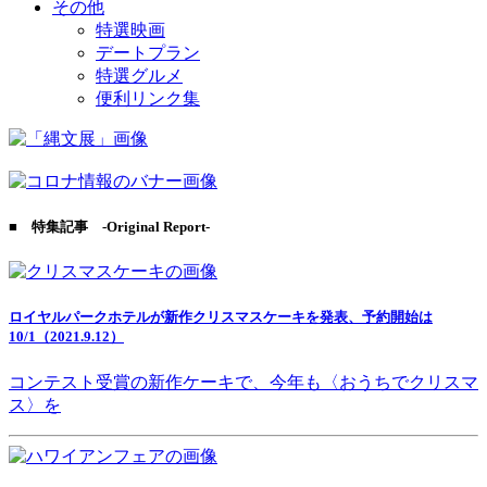
その他
特選映画
デートプラン
特選グルメ
便利リンク集
■ 特集記事 -Original Report-
ロイヤルパークホテルが新作クリスマスケーキを発表、予約開始は
10/1（2021.9.12）
コンテスト受賞の新作ケーキで、今年も〈おうちでクリスマ
ス〉を