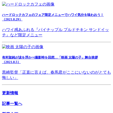
ハードロックカフェのフェア限定メニューでハワイ気分を味わおう！
（2021.8.29）
ハワイ感あふれる『パイナップル プルドチキン サンドイッ
チ』など限定メニュー
有村架純が涙を浮かべ撮影時を回想…「映画 太陽の子」舞台挨拶
（2021.8.5）
黒崎監督「正直に言えば、春馬君がここにいないのがとても
悔しい」
更新情報
記事一覧へ