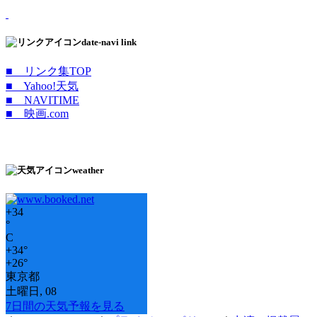
date-navi link
■ リンク集TOP
■ Yahoo!天気
■ NAVITIME
■ 映画.com
weather
+
34
°
C
+
34°
+
26°
東京都
土曜日, 08
7日間の天気予報を見る