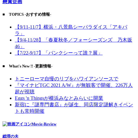
懸賞企画
■ TOPICS -おすすめ情報-
【9/11-11/7】横浜・八景島シーパラダイス「アキパ
ラ」
【9/4-11/28】「春夏秋冬／フォーシーズンズ 乃木坂
46」
【7/22-9/17】「バンクシーって誰？展」
■ What's New !! -更新情報-
トニーローマ自慢のリブをハワイアンソースで
『マイナビTGC 2021 A/W』が無観客で開催、226万人
超が視聴
Eggs 'n Thingsが横浜みなとみらいに開業
新宿に『謎専門書店』が誕生、同店限定謎解きイベン
トも常時開催
Movie-Review
総理の夫