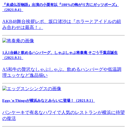
『未成仏百物語』出演の小栗有以『100%の怖がり方にガッツポーズ』
（2021.9.4）
AKB48舞台挨拶レポ、坂口渚沙は『ホラーとアイドルの組
み合わせは最高！』
1人1台鍋と飲めるハンバーグ、しゃぶしゃぶ将泰庵 そごう千葉店誕生
（2021.9.3）
A5和牛の贅沢なしゃぶしゃぶ。飲めるハンバーグや低温調
理ユッケなど逸品揃い
Eggs 'n Thingsが横浜みなとみらいに登場！（2021.9.1）
パンケーキで有名なハワイで人気のレストランが横浜に待望
の復活