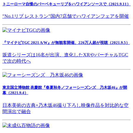
トニーローマ自慢のバーベキューリブをハワイアンソースで（2021.9.11）
"No.1リブ レストラン"国内7店舗でハワイアンフェアを開催
『マイナビTGC 2021 A/W』が無観客開催、226万人超が視聴（2021.9.5）
坂道シリーズは16名が出演、進化したXRやバーチャルTGC
で次の時代へ
東京国立博物館 表慶館『春夏秋冬／フォーシーズンズ 乃木坂46』が開
幕（2021.9.4）
日本美術の古典×乃木坂46撮り下ろし映像作品を対比的な空
間演出で融合