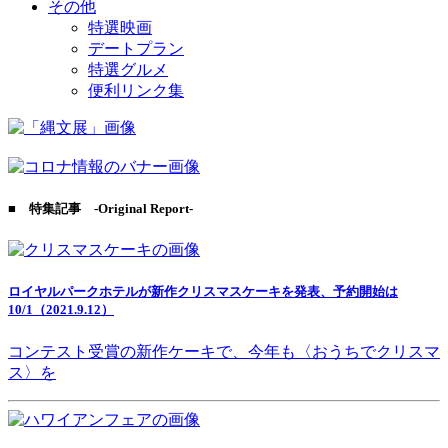
その他
特選映画
デートプラン
特選グルメ
便利リンク集
■ 特集記事 -Original Report-
ロイヤルパークホテルが新作クリスマスケーキを発表、予約開始は
10/1（2021.9.12）
コンテスト受賞の新作ケーキで、今年も〈おうちでクリスマ
ス〉を