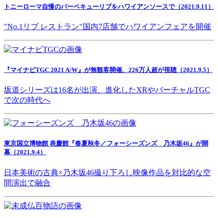
トニーローマ自慢のバーベキューリブをハワイアンソースで（2021.9.11）
"No.1リブ レストラン"国内7店舗でハワイアンフェアを開催
『マイナビTGC 2021 A/W』が無観客開催、226万人超が視聴（2021.9.5）
坂道シリーズは16名が出演、進化したXRやバーチャルTGC
で次の時代へ
東京国立博物館 表慶館『春夏秋冬／フォーシーズンズ 乃木坂46』が開
幕（2021.9.4）
日本美術の古典×乃木坂46撮り下ろし映像作品を対比的な空
間演出で融合