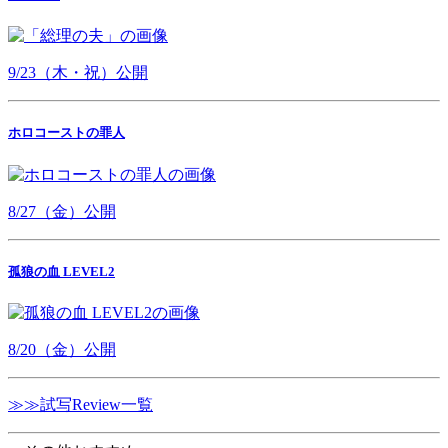
9/23（木・祝）公開
ホロコーストの罪人
8/27（金）公開
孤狼の血 LEVEL2
8/20（金）公開
≫≫試写Review一覧