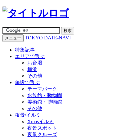
TOKYO DATE-NAVI
メニュー
特集記事
エリアで選ぶ
お台場
横浜
その他
施設で選ぶ
テーマパーク
水族館・動物園
美術館・博物館
その他
夜景/イルミ
Xmasイルミ
夜景スポット
夜景クルーズ