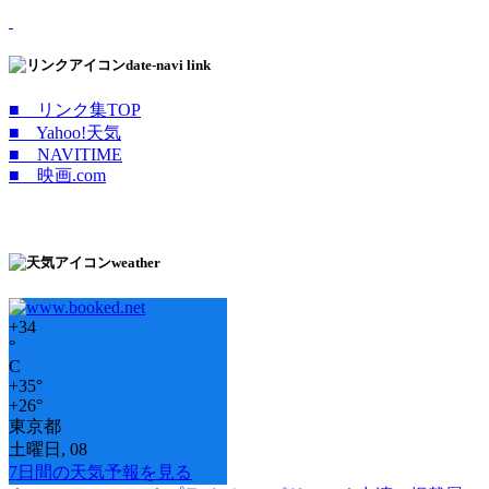
date-navi link
■ リンク集TOP
■ Yahoo!天気
■ NAVITIME
■ 映画.com
weather
+
34
°
C
+
35°
+
26°
東京都
土曜日, 08
7日間の天気予報を見る