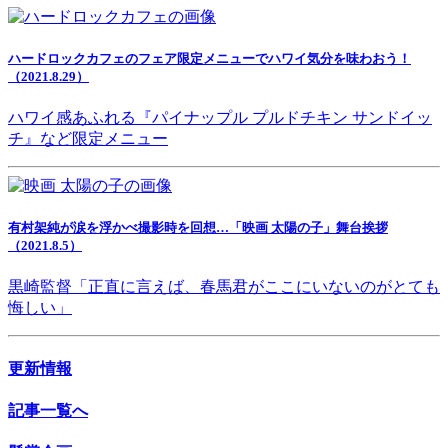
ハードロックカフェのフェア限定メニューでハワイ気分を味わおう！
（2021.8.29）
ハワイ感あふれる『パイナップル プルドチキン サンドイッ
チ』など限定メニュー
有村架純が涙を浮かべ撮影時を回想…「映画 太陽の子」舞台挨拶
（2021.8.5）
黒崎監督「正直に言えば、春馬君がここにいないのがとても
悔しい」
更新情報
記事一覧へ