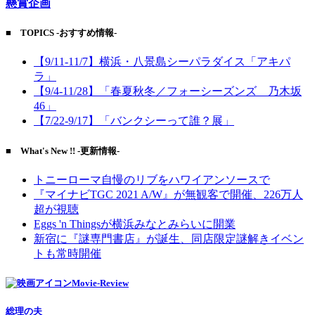
懸賞企画
■ TOPICS -おすすめ情報-
【9/11-11/7】横浜・八景島シーパラダイス「アキパ
ラ」
【9/4-11/28】「春夏秋冬／フォーシーズンズ 乃木坂
46」
【7/22-9/17】「バンクシーって誰？展」
■ What's New !! -更新情報-
トニーローマ自慢のリブをハワイアンソースで
『マイナビTGC 2021 A/W』が無観客で開催、226万人
超が視聴
Eggs 'n Thingsが横浜みなとみらいに開業
新宿に『謎専門書店』が誕生、同店限定謎解きイベン
トも常時開催
Movie-Review
総理の夫