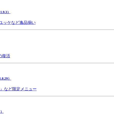
9.3）
ユッケなど逸品揃い
の復活
.29）
チ』など限定メニュー
5）