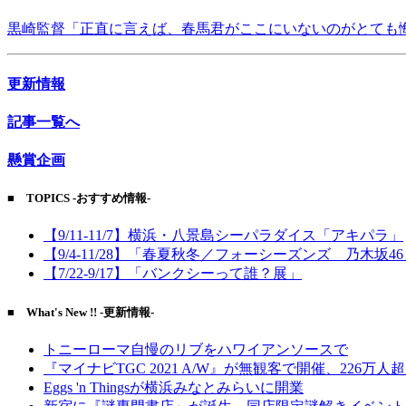
黒崎監督「正直に言えば、春馬君がここにいないのがとても
更新情報
記事一覧へ
懸賞企画
■ TOPICS -おすすめ情報-
【9/11-11/7】横浜・八景島シーパラダイス「アキパラ」
【9/4-11/28】「春夏秋冬／フォーシーズンズ 乃木坂4
【7/22-9/17】「バンクシーって誰？展」
■ What's New !! -更新情報-
トニーローマ自慢のリブをハワイアンソースで
『マイナビTGC 2021 A/W』が無観客で開催、226万人
Eggs 'n Thingsが横浜みなとみらいに開業