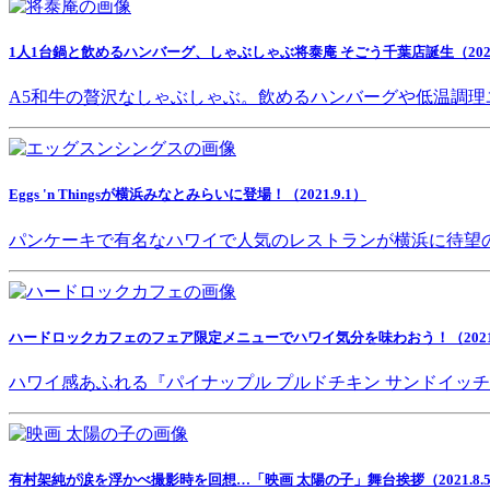
1人1台鍋と飲めるハンバーグ、しゃぶしゃぶ将泰庵 そごう千葉店誕生（2021.
A5和牛の贅沢なしゃぶしゃぶ。飲めるハンバーグや低温調理
Eggs 'n Thingsが横浜みなとみらいに登場！（2021.9.1）
パンケーキで有名なハワイで人気のレストランが横浜に待望
ハードロックカフェのフェア限定メニューでハワイ気分を味わおう！（2021.8
ハワイ感あふれる『パイナップル プルドチキン サンドイッ
有村架純が涙を浮かべ撮影時を回想…「映画 太陽の子」舞台挨拶（2021.8.