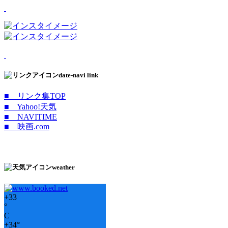
date-navi link
■ リンク集TOP
■ Yahoo!天気
■ NAVITIME
■ 映画.com
weather
+
33
°
C
+
34°