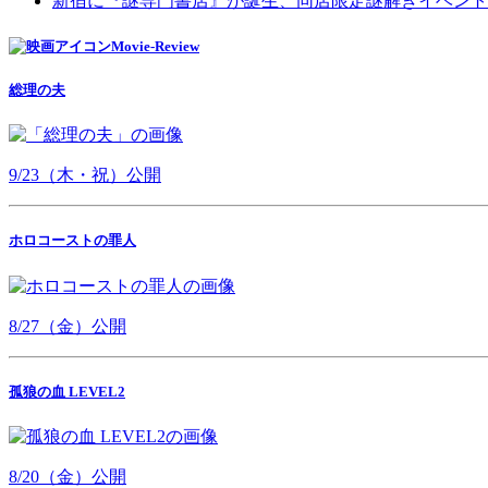
新宿に『謎専門書店』が誕生、同店限定謎解きイベント
Movie-Review
総理の夫
9/23（木・祝）公開
ホロコーストの罪人
8/27（金）公開
孤狼の血 LEVEL2
8/20（金）公開