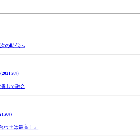
で次の時代へ
1.9.4）
間演出で融合
9.4）
み合わせは最高！』