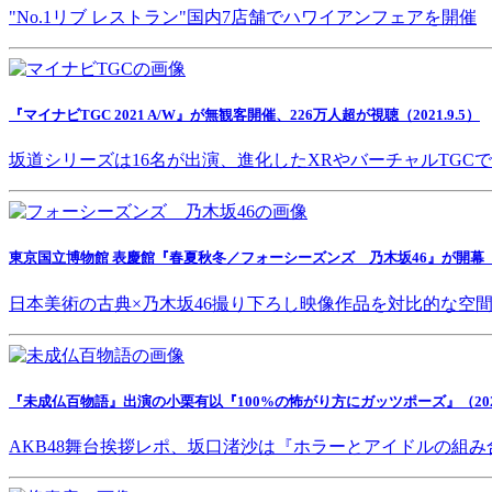
"No.1リブ レストラン"国内7店舗でハワイアンフェアを開催
『マイナビTGC 2021 A/W』が無観客開催、226万人超が視聴（2021.9.5）
坂道シリーズは16名が出演、進化したXRやバーチャルTGC
東京国立博物館 表慶館『春夏秋冬／フォーシーズンズ 乃木坂46』が開幕（202
日本美術の古典×乃木坂46撮り下ろし映像作品を対比的な空
『未成仏百物語』出演の小栗有以『100%の怖がり方にガッツポーズ』（2021.
AKB48舞台挨拶レポ、坂口渚沙は『ホラーとアイドルの組