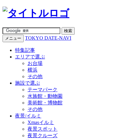
TOKYO DATE-NAVI
メニュー
特集記事
エリアで選ぶ
お台場
横浜
その他
施設で選ぶ
テーマパーク
水族館・動物園
美術館・博物館
その他
夜景/イルミ
Xmasイルミ
夜景スポット
夜景クルーズ