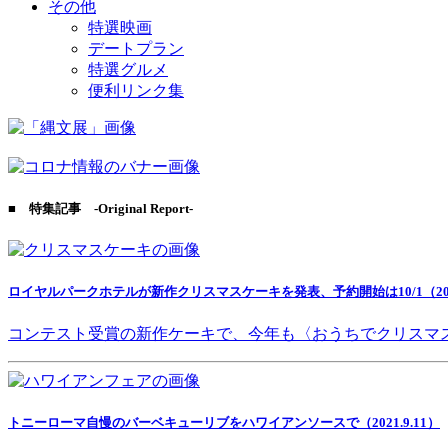
その他
特選映画
デートプラン
特選グルメ
便利リンク集
■ 特集記事 -Original Report-
ロイヤルパークホテルが新作クリスマスケーキを発表、予約開始は10/1（2021
コンテスト受賞の新作ケーキで、今年も〈おうちでクリスマ
トニーローマ自慢のバーベキューリブをハワイアンソースで（2021.9.11）