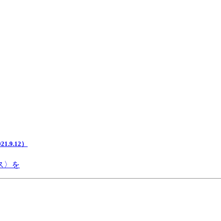
.9.12）
ス〉を