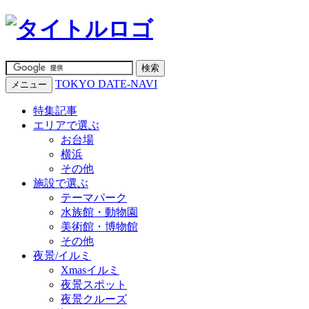
TOKYO DATE-NAVI
メニュー
特集記事
エリアで選ぶ
お台場
横浜
その他
施設で選ぶ
テーマパーク
水族館・動物園
美術館・博物館
その他
夜景/イルミ
Xmasイルミ
夜景スポット
夜景クルーズ