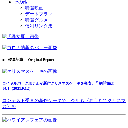
その他
特選映画
デートプラン
特選グルメ
便利リンク集
■ 特集記事 -Original Report-
ロイヤルパークホテルが新作クリスマスケーキを発表、予約開始は
10/1（2021.9.12）
コンテスト受賞の新作ケーキで、今年も〈おうちでクリスマ
ス〉を