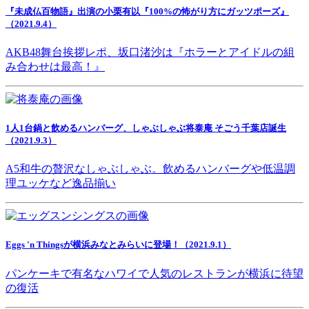
『未成仏百物語』出演の小栗有以『100%の怖がり方にガッツポーズ』
（2021.9.4）
AKB48舞台挨拶レポ、坂口渚沙は『ホラーとアイドルの組
み合わせは最高！』
1人1台鍋と飲めるハンバーグ、しゃぶしゃぶ将泰庵 そごう千葉店誕生
（2021.9.3）
A5和牛の贅沢なしゃぶしゃぶ。飲めるハンバーグや低温調
理ユッケなど逸品揃い
Eggs 'n Thingsが横浜みなとみらいに登場！（2021.9.1）
パンケーキで有名なハワイで人気のレストランが横浜に待望
の復活