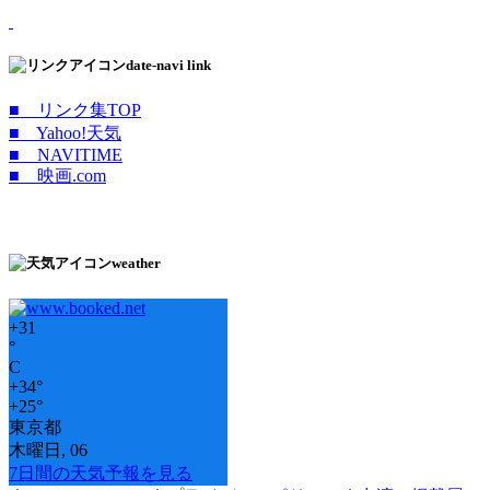
date-navi link
■ リンク集TOP
■ Yahoo!天気
■ NAVITIME
■ 映画.com
weather
+
31
°
C
+
34°
+
25°
東京都
木曜日, 06
7日間の天気予報を見る