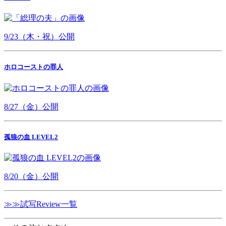
9/23（木・祝）公開
ホロコーストの罪人
8/27（金）公開
孤狼の血 LEVEL2
8/20（金）公開
≫≫試写Review一覧