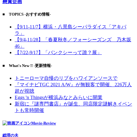
懸賞企画
■ TOPICS -おすすめ情報-
【9/11-11/7】横浜・八景島シーパラダイス「アキパ
ラ」
【9/4-11/28】「春夏秋冬／フォーシーズンズ 乃木坂
46」
【7/22-9/17】「バンクシーって誰？展」
■ What's New !! -更新情報-
トニーローマ自慢のリブをハワイアンソースで
『マイナビTGC 2021 A/W』が無観客で開催、226万人
超が視聴
Eggs 'n Thingsが横浜みなとみらいに開業
新宿に『謎専門書店』が誕生、同店限定謎解きイベン
トも常時開催
Movie-Review
総理の夫