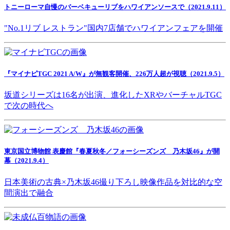
トニーローマ自慢のバーベキューリブをハワイアンソースで（2021.9.11）
"No.1リブ レストラン"国内7店舗でハワイアンフェアを開催
『マイナビTGC 2021 A/W』が無観客開催、226万人超が視聴（2021.9.5）
坂道シリーズは16名が出演、進化したXRやバーチャルTGC
で次の時代へ
東京国立博物館 表慶館『春夏秋冬／フォーシーズンズ 乃木坂46』が開
幕（2021.9.4）
日本美術の古典×乃木坂46撮り下ろし映像作品を対比的な空
間演出で融合