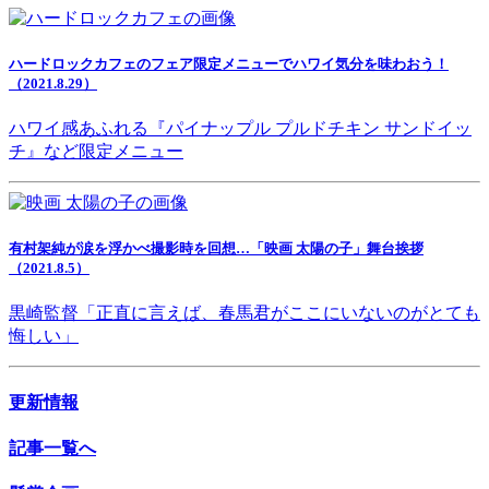
ハードロックカフェのフェア限定メニューでハワイ気分を味わおう！
（2021.8.29）
ハワイ感あふれる『パイナップル プルドチキン サンドイッ
チ』など限定メニュー
有村架純が涙を浮かべ撮影時を回想…「映画 太陽の子」舞台挨拶
（2021.8.5）
黒崎監督「正直に言えば、春馬君がここにいないのがとても
悔しい」
更新情報
記事一覧へ