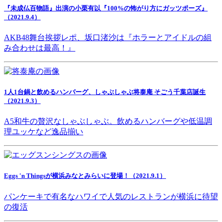
『未成仏百物語』出演の小栗有以『100%の怖がり方にガッツポーズ』
（2021.9.4）
AKB48舞台挨拶レポ、坂口渚沙は『ホラーとアイドルの組
み合わせは最高！』
1人1台鍋と飲めるハンバーグ、しゃぶしゃぶ将泰庵 そごう千葉店誕生
（2021.9.3）
A5和牛の贅沢なしゃぶしゃぶ。飲めるハンバーグや低温調
理ユッケなど逸品揃い
Eggs 'n Thingsが横浜みなとみらいに登場！（2021.9.1）
パンケーキで有名なハワイで人気のレストランが横浜に待望
の復活