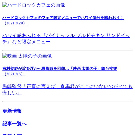
ハードロックカフェのフェア限定メニューでハワイ気分を味わおう！
（2021.8.29）
ハワイ感あふれる『パイナップル プルドチキン サンドイッ
チ』など限定メニュー
有村架純が涙を浮かべ撮影時を回想…「映画 太陽の子」舞台挨拶
（2021.8.5）
黒崎監督「正直に言えば、春馬君がここにいないのがとても
悔しい」
更新情報
記事一覧へ