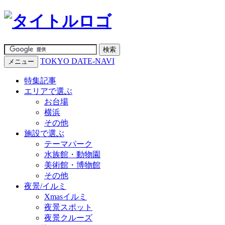
TOKYO DATE-NAVI
メニュー
特集記事
エリアで選ぶ
お台場
横浜
その他
施設で選ぶ
テーマパーク
水族館・動物園
美術館・博物館
その他
夜景/イルミ
Xmasイルミ
夜景スポット
夜景クルーズ