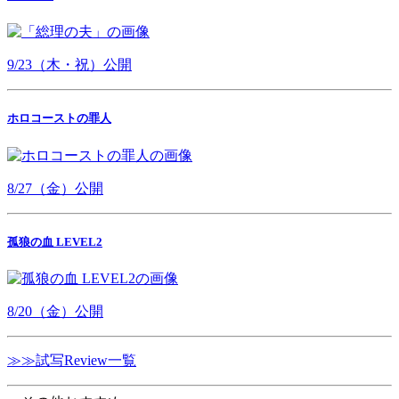
9/23（木・祝）公開
ホロコーストの罪人
8/27（金）公開
孤狼の血 LEVEL2
8/20（金）公開
≫≫試写Review一覧