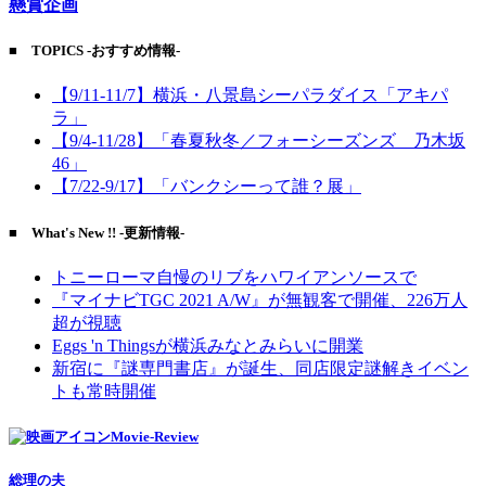
懸賞企画
■ TOPICS -おすすめ情報-
【9/11-11/7】横浜・八景島シーパラダイス「アキパ
ラ」
【9/4-11/28】「春夏秋冬／フォーシーズンズ 乃木坂
46」
【7/22-9/17】「バンクシーって誰？展」
■ What's New !! -更新情報-
トニーローマ自慢のリブをハワイアンソースで
『マイナビTGC 2021 A/W』が無観客で開催、226万人
超が視聴
Eggs 'n Thingsが横浜みなとみらいに開業
新宿に『謎専門書店』が誕生、同店限定謎解きイベン
トも常時開催
Movie-Review
総理の夫