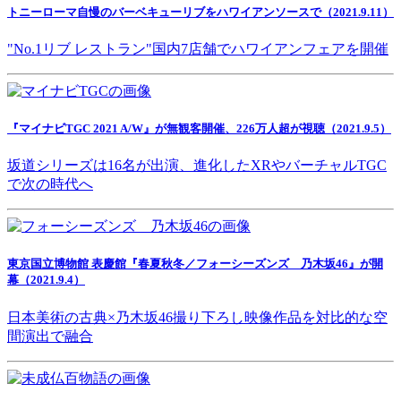
トニーローマ自慢のバーベキューリブをハワイアンソースで（2021.9.11）
"No.1リブ レストラン"国内7店舗でハワイアンフェアを開催
『マイナビTGC 2021 A/W』が無観客開催、226万人超が視聴（2021.9.5）
坂道シリーズは16名が出演、進化したXRやバーチャルTGC
で次の時代へ
東京国立博物館 表慶館『春夏秋冬／フォーシーズンズ 乃木坂46』が開
幕（2021.9.4）
日本美術の古典×乃木坂46撮り下ろし映像作品を対比的な空
間演出で融合