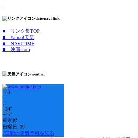
date-navi link
■ リンク集TOP
■ Yahoo!天気
■ NAVITIME
■ 映画.com
weather
+
33
°
C
+
34°
+
25°
東京都
日曜日, 09
7日間の天気予報を見る