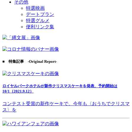
その他
特選映画
デートプラン
特選グルメ
便利リンク集
■ 特集記事 -Original Report-
ロイヤルパークホテルが新作クリスマスケーキを発表、予約開始は
10/1（2021.9.12）
コンテスト受賞の新作ケーキで、今年も〈おうちでクリスマ
ス〉を