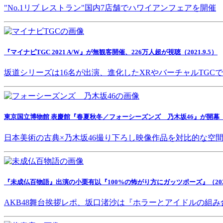
"No.1リブ レストラン"国内7店舗でハワイアンフェアを開催
『マイナビTGC 2021 A/W』が無観客開催、226万人超が視聴（2021.9.5）
坂道シリーズは16名が出演、進化したXRやバーチャルTGC
東京国立博物館 表慶館『春夏秋冬／フォーシーズンズ 乃木坂46』が開幕（202
日本美術の古典×乃木坂46撮り下ろし映像作品を対比的な空
『未成仏百物語』出演の小栗有以『100%の怖がり方にガッツポーズ』（2021.
AKB48舞台挨拶レポ、坂口渚沙は『ホラーとアイドルの組