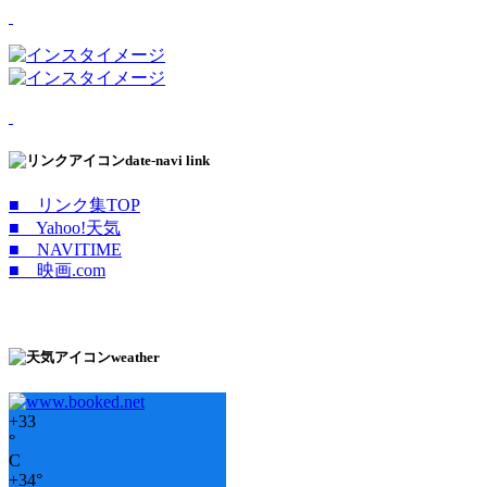
date-navi link
■ リンク集TOP
■ Yahoo!天気
■ NAVITIME
■ 映画.com
weather
+
33
°
C
+
34°