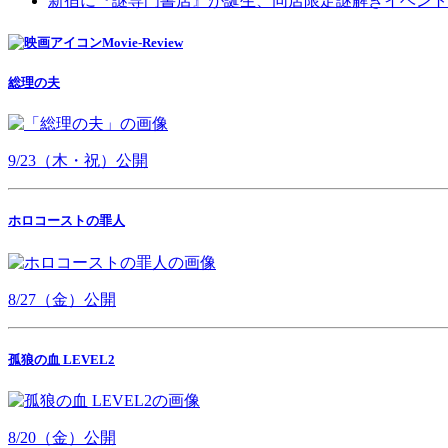
新宿に『謎専門書店』が誕生、同店限定謎解きイベント
Movie-Review
総理の夫
9/23（木・祝）公開
ホロコーストの罪人
8/27（金）公開
孤狼の血 LEVEL2
8/20（金）公開