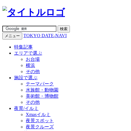
TOKYO DATE-NAVI
メニュー
特集記事
エリアで選ぶ
お台場
横浜
その他
施設で選ぶ
テーマパーク
水族館・動物園
美術館・博物館
その他
夜景/イルミ
Xmasイルミ
夜景スポット
夜景クルーズ