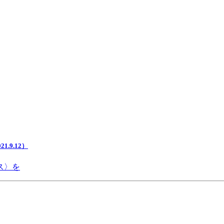
.9.12）
ス〉を