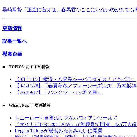
黒崎監督「正直に言えば、春馬君がここにいないのがとても
更新情報
記事一覧へ
懸賞企画
■ TOPICS -おすすめ情報-
【9/11-11/7】横浜・八景島シーパラダイス「アキパラ」
【9/4-11/28】「春夏秋冬／フォーシーズンズ 乃木坂4
【7/22-9/17】「バンクシーって誰？展」
■ What's New !! -更新情報-
トニーローマ自慢のリブをハワイアンソースで
『マイナビTGC 2021 A/W』が無観客で開催、226万人
Eggs 'n Thingsが横浜みなとみらいに開業