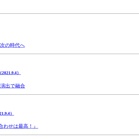
で次の時代へ
1.9.4）
間演出で融合
9.4）
み合わせは最高！』