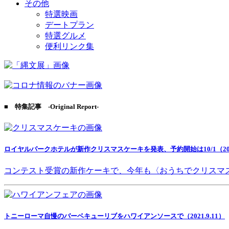
その他
特選映画
デートプラン
特選グルメ
便利リンク集
■ 特集記事 -Original Report-
ロイヤルパークホテルが新作クリスマスケーキを発表、予約開始は10/1（2021
コンテスト受賞の新作ケーキで、今年も〈おうちでクリスマ
トニーローマ自慢のバーベキューリブをハワイアンソースで（2021.9.11）