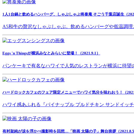
1人1台鍋と飲めるハンバーグ、しゃぶしゃぶ将泰庵 そごう千葉店誕生（2021.
A5和牛の贅沢なしゃぶしゃぶ。飲めるハンバーグや低温調理
Eggs 'n Thingsが横浜みなとみらいに登場！（2021.9.1）
パンケーキで有名なハワイで人気のレストランが横浜に待望
ハードロックカフェのフェア限定メニューでハワイ気分を味わおう！（2021.8
ハワイ感あふれる『パイナップル プルドチキン サンドイッ
有村架純が涙を浮かべ撮影時を回想…「映画 太陽の子」舞台挨拶（2021.8.