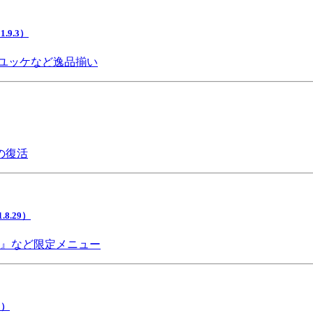
9.3）
ユッケなど逸品揃い
の復活
.29）
チ』など限定メニュー
5）