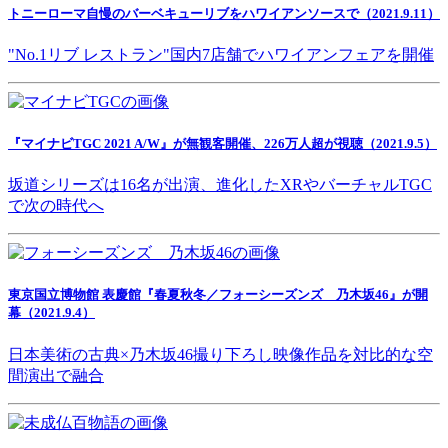
トニーローマ自慢のバーベキューリブをハワイアンソースで（2021.9.11）
"No.1リブ レストラン"国内7店舗でハワイアンフェアを開催
『マイナビTGC 2021 A/W』が無観客開催、226万人超が視聴（2021.9.5）
坂道シリーズは16名が出演、進化したXRやバーチャルTGC
で次の時代へ
東京国立博物館 表慶館『春夏秋冬／フォーシーズンズ 乃木坂46』が開
幕（2021.9.4）
日本美術の古典×乃木坂46撮り下ろし映像作品を対比的な空
間演出で融合