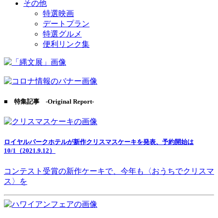
その他
特選映画
デートプラン
特選グルメ
便利リンク集
■ 特集記事 -Original Report-
ロイヤルパークホテルが新作クリスマスケーキを発表、予約開始は
10/1（2021.9.12）
コンテスト受賞の新作ケーキで、今年も〈おうちでクリスマ
ス〉を