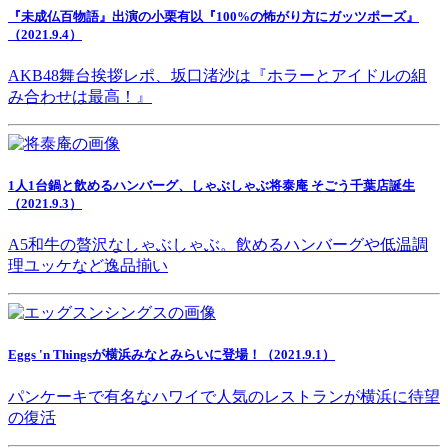
『未成仏百物語』出演の小栗有以『100%の怖がり方にガッツポーズ』
（2021.9.4）
AKB48舞台挨拶レポ、坂口渚沙は『ホラーとアイドルの組
み合わせは最高！』
1人1台鍋と飲めるハンバーグ、しゃぶしゃぶ将泰庵 そごう千葉店誕生
（2021.9.3）
A5和牛の贅沢なしゃぶしゃぶ。飲めるハンバーグや低温調
理ユッケなど逸品揃い
Eggs 'n Thingsが横浜みなとみらいに登場！（2021.9.1）
パンケーキで有名なハワイで人気のレストランが横浜に待望
の復活