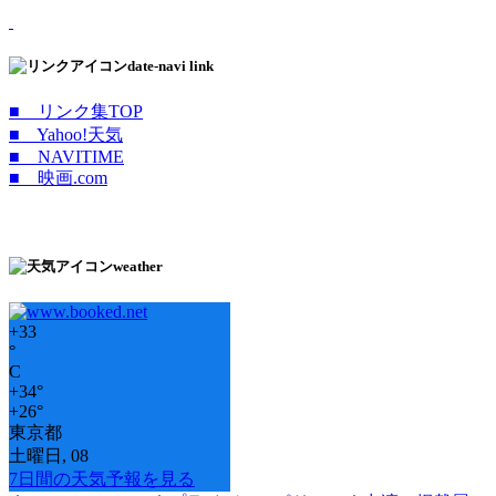
date-navi link
■ リンク集TOP
■ Yahoo!天気
■ NAVITIME
■ 映画.com
weather
+
33
°
C
+
34°
+
26°
東京都
土曜日, 08
7日間の天気予報を見る