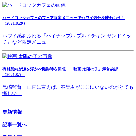
ハードロックカフェのフェア限定メニューでハワイ気分を味わおう！
（2021.8.29）
ハワイ感あふれる『パイナップル プルドチキン サンドイッ
チ』など限定メニュー
有村架純が涙を浮かべ撮影時を回想…「映画 太陽の子」舞台挨拶
（2021.8.5）
黒崎監督「正直に言えば、春馬君がここにいないのがとても
悔しい」
更新情報
記事一覧へ