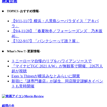
懸賞企画
■ TOPICS -おすすめ情報-
【9/11-11/7】横浜・八景島シーパラダイス「アキパ
ラ」
【9/4-11/28】「春夏秋冬／フォーシーズンズ 乃木坂
46」
【7/22-9/17】「バンクシーって誰？展」
■ What's New !! -更新情報-
トニーローマ自慢のリブをハワイアンソースで
『マイナビTGC 2021 A/W』が無観客で開催、226万人
超が視聴
Eggs 'n Thingsが横浜みなとみらいに開業
新宿に『謎専門書店』が誕生、同店限定謎解きイベン
トも常時開催
Movie-Review
総理の夫