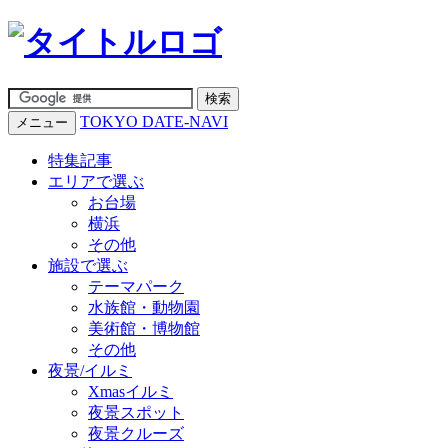
TOKYO DATE-NAVI
メニュー
特集記事
エリアで選ぶ
お台場
横浜
その他
施設で選ぶ
テーマパーク
水族館・動物園
美術館・博物館
その他
夜景/イルミ
Xmasイルミ
夜景スポット
夜景クルーズ