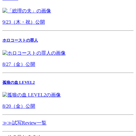
9/23（木・祝）公開
ホロコーストの罪人
8/27（金）公開
孤狼の血 LEVEL2
8/20（金）公開
≫≫試写Review一覧