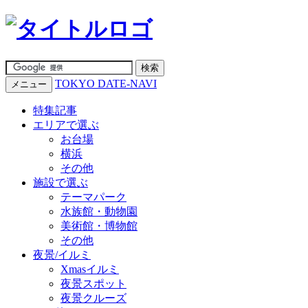
TOKYO DATE-NAVI
メニュー
特集記事
エリアで選ぶ
お台場
横浜
その他
施設で選ぶ
テーマパーク
水族館・動物園
美術館・博物館
その他
夜景/イルミ
Xmasイルミ
夜景スポット
夜景クルーズ