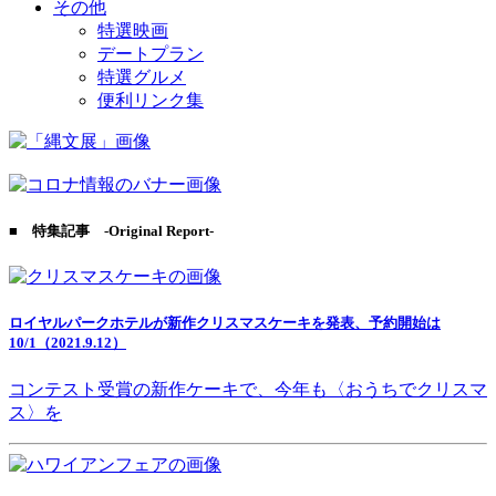
その他
特選映画
デートプラン
特選グルメ
便利リンク集
■ 特集記事 -Original Report-
ロイヤルパークホテルが新作クリスマスケーキを発表、予約開始は
10/1（2021.9.12）
コンテスト受賞の新作ケーキで、今年も〈おうちでクリスマ
ス〉を