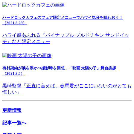
ハードロックカフェのフェア限定メニューでハワイ気分を味わおう！
（2021.8.29）
ハワイ感あふれる『パイナップル プルドチキン サンドイッ
チ』など限定メニュー
有村架純が涙を浮かべ撮影時を回想…「映画 太陽の子」舞台挨拶
（2021.8.5）
黒崎監督「正直に言えば、春馬君がここにいないのがとても
悔しい」
更新情報
記事一覧へ