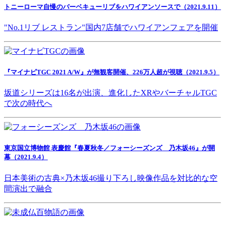
トニーローマ自慢のバーベキューリブをハワイアンソースで（2021.9.11）
"No.1リブ レストラン"国内7店舗でハワイアンフェアを開催
『マイナビTGC 2021 A/W』が無観客開催、226万人超が視聴（2021.9.5）
坂道シリーズは16名が出演、進化したXRやバーチャルTGC
で次の時代へ
東京国立博物館 表慶館『春夏秋冬／フォーシーズンズ 乃木坂46』が開
幕（2021.9.4）
日本美術の古典×乃木坂46撮り下ろし映像作品を対比的な空
間演出で融合