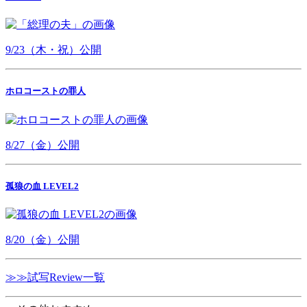
9/23（木・祝）公開
ホロコーストの罪人
8/27（金）公開
孤狼の血 LEVEL2
8/20（金）公開
≫≫試写Review一覧