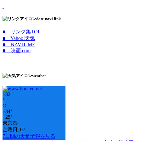
date-navi link
■ リンク集TOP
■ Yahoo!天気
■ NAVITIME
■ 映画.com
weather
+
32
°
C
+
34°
+
25°
東京都
金曜日, 07
7日間の天気予報を見る