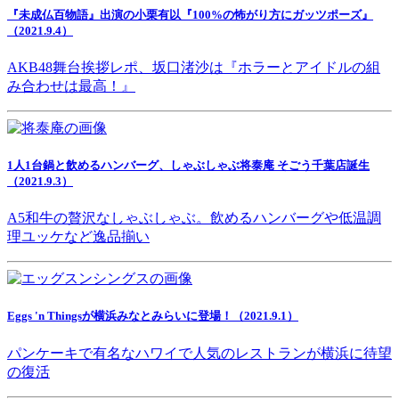
『未成仏百物語』出演の小栗有以『100%の怖がり方にガッツポーズ』
（2021.9.4）
AKB48舞台挨拶レポ、坂口渚沙は『ホラーとアイドルの組
み合わせは最高！』
1人1台鍋と飲めるハンバーグ、しゃぶしゃぶ将泰庵 そごう千葉店誕生
（2021.9.3）
A5和牛の贅沢なしゃぶしゃぶ。飲めるハンバーグや低温調
理ユッケなど逸品揃い
Eggs 'n Thingsが横浜みなとみらいに登場！（2021.9.1）
パンケーキで有名なハワイで人気のレストランが横浜に待望
の復活