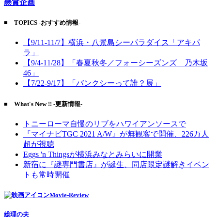
懸賞企画
■ TOPICS -おすすめ情報-
【9/11-11/7】横浜・八景島シーパラダイス「アキパ
ラ」
【9/4-11/28】「春夏秋冬／フォーシーズンズ 乃木坂
46」
【7/22-9/17】「バンクシーって誰？展」
■ What's New !! -更新情報-
トニーローマ自慢のリブをハワイアンソースで
『マイナビTGC 2021 A/W』が無観客で開催、226万人
超が視聴
Eggs 'n Thingsが横浜みなとみらいに開業
新宿に『謎専門書店』が誕生、同店限定謎解きイベン
トも常時開催
Movie-Review
総理の夫