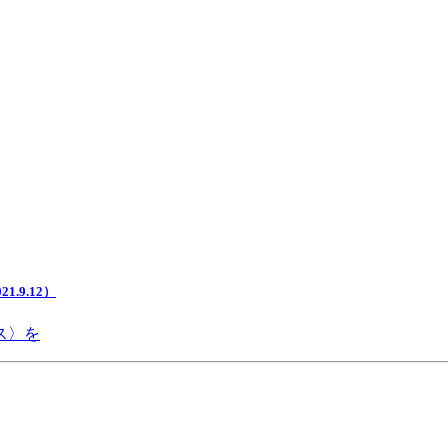
.9.12）
ス〉を