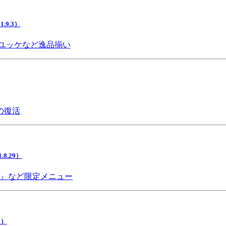
9.3）
ユッケなど逸品揃い
の復活
.29）
チ』など限定メニュー
5）