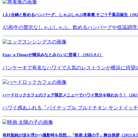
1人1台鍋と飲めるハンバーグ、しゃぶしゃぶ将泰庵 そごう千葉店誕生（2021.
A5和牛の贅沢なしゃぶしゃぶ。飲めるハンバーグや低温調理
Eggs 'n Thingsが横浜みなとみらいに登場！（2021.9.1）
パンケーキで有名なハワイで人気のレストランが横浜に待望
ハードロックカフェのフェア限定メニューでハワイ気分を味わおう！（2021.8
ハワイ感あふれる『パイナップル プルドチキン サンドイッ
有村架純が涙を浮かべ撮影時を回想…「映画 太陽の子」舞台挨拶（2021.8.