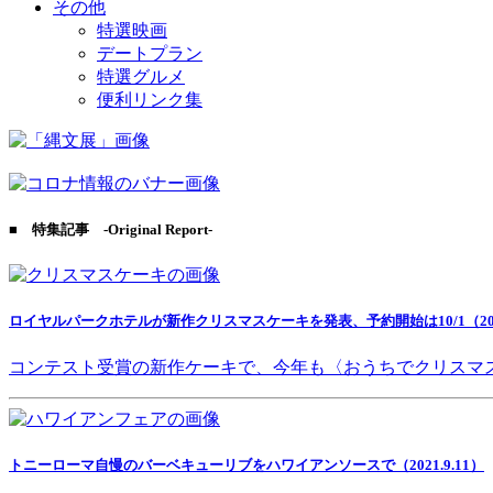
その他
特選映画
デートプラン
特選グルメ
便利リンク集
■ 特集記事 -Original Report-
ロイヤルパークホテルが新作クリスマスケーキを発表、予約開始は10/1（2021
コンテスト受賞の新作ケーキで、今年も〈おうちでクリスマ
トニーローマ自慢のバーベキューリブをハワイアンソースで（2021.9.11）