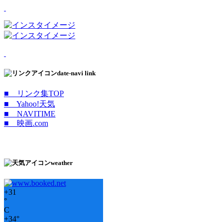
date-navi link
■ リンク集TOP
■ Yahoo!天気
■ NAVITIME
■ 映画.com
weather
+
31
°
C
+
34°