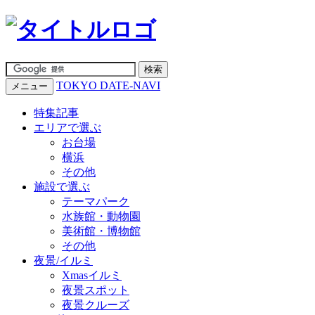
TOKYO DATE-NAVI
メニュー
特集記事
エリアで選ぶ
お台場
横浜
その他
施設で選ぶ
テーマパーク
水族館・動物園
美術館・博物館
その他
夜景/イルミ
Xmasイルミ
夜景スポット
夜景クルーズ