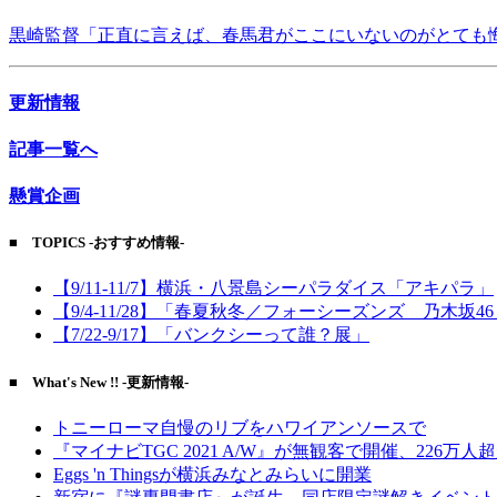
黒崎監督「正直に言えば、春馬君がここにいないのがとても
更新情報
記事一覧へ
懸賞企画
■ TOPICS -おすすめ情報-
【9/11-11/7】横浜・八景島シーパラダイス「アキパラ」
【9/4-11/28】「春夏秋冬／フォーシーズンズ 乃木坂4
【7/22-9/17】「バンクシーって誰？展」
■ What's New !! -更新情報-
トニーローマ自慢のリブをハワイアンソースで
『マイナビTGC 2021 A/W』が無観客で開催、226万人
Eggs 'n Thingsが横浜みなとみらいに開業