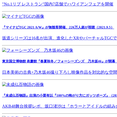
"No.1リブ レストラン"国内7店舗でハワイアンフェアを開催
『マイナビTGC 2021 A/W』が無観客開催、226万人超が視聴（2021.9.5）
坂道シリーズは16名が出演、進化したXRやバーチャルTGC
東京国立博物館 表慶館『春夏秋冬／フォーシーズンズ 乃木坂46』が開幕（202
日本美術の古典×乃木坂46撮り下ろし映像作品を対比的な空
『未成仏百物語』出演の小栗有以『100%の怖がり方にガッツポーズ』（2021.
AKB48舞台挨拶レポ、坂口渚沙は『ホラーとアイドルの組