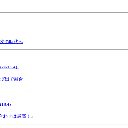
で次の時代へ
1.9.4）
間演出で融合
9.4）
み合わせは最高！』