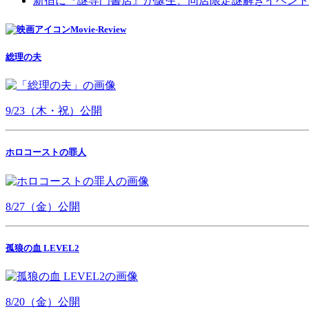
新宿に『謎専門書店』が誕生、同店限定謎解きイベント
Movie-Review
総理の夫
9/23（木・祝）公開
ホロコーストの罪人
8/27（金）公開
孤狼の血 LEVEL2
8/20（金）公開