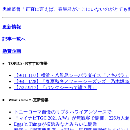
黒崎監督「正直に言えば、春馬君がここにいないのがとても
更新情報
記事一覧へ
懸賞企画
■ TOPICS -おすすめ情報-
【9/11-11/7】横浜・八景島シーパラダイス「アキパラ」
【9/4-11/28】「春夏秋冬／フォーシーズンズ 乃木坂4
【7/22-9/17】「バンクシーって誰？展」
■ What's New !! -更新情報-
トニーローマ自慢のリブをハワイアンソースで
『マイナビTGC 2021 A/W』が無観客で開催、226万人
Eggs 'n Thingsが横浜みなとみらいに開業