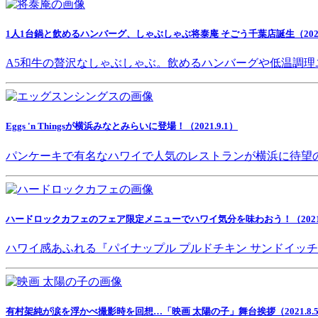
1人1台鍋と飲めるハンバーグ、しゃぶしゃぶ将泰庵 そごう千葉店誕生（2021.
A5和牛の贅沢なしゃぶしゃぶ。飲めるハンバーグや低温調理
Eggs 'n Thingsが横浜みなとみらいに登場！（2021.9.1）
パンケーキで有名なハワイで人気のレストランが横浜に待望
ハードロックカフェのフェア限定メニューでハワイ気分を味わおう！（2021.8
ハワイ感あふれる『パイナップル プルドチキン サンドイッ
有村架純が涙を浮かべ撮影時を回想…「映画 太陽の子」舞台挨拶（2021.8.