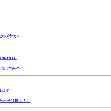
で次の時代へ
1.9.4）
間演出で融合
9.4）
み合わせは最高！』