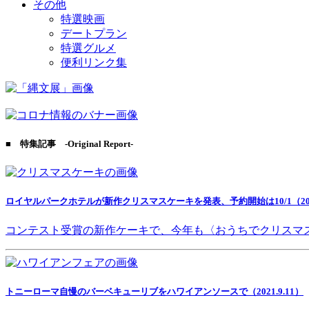
その他
特選映画
デートプラン
特選グルメ
便利リンク集
■ 特集記事 -Original Report-
ロイヤルパークホテルが新作クリスマスケーキを発表、予約開始は10/1（2021
コンテスト受賞の新作ケーキで、今年も〈おうちでクリスマ
トニーローマ自慢のバーベキューリブをハワイアンソースで（2021.9.11）