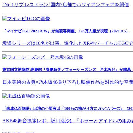
"No.1リブ レストラン"国内7店舗でハワイアンフェアを開催
『マイナビTGC 2021 A/W』が無観客開催、226万人超が視聴（2021.9.5）
坂道シリーズは16名が出演、進化したXRやバーチャルTGC
東京国立博物館 表慶館『春夏秋冬／フォーシーズンズ 乃木坂46』が開幕（202
日本美術の古典×乃木坂46撮り下ろし映像作品を対比的な空
『未成仏百物語』出演の小栗有以『100%の怖がり方にガッツポーズ』（2021.
AKB48舞台挨拶レポ、坂口渚沙は『ホラーとアイドルの組