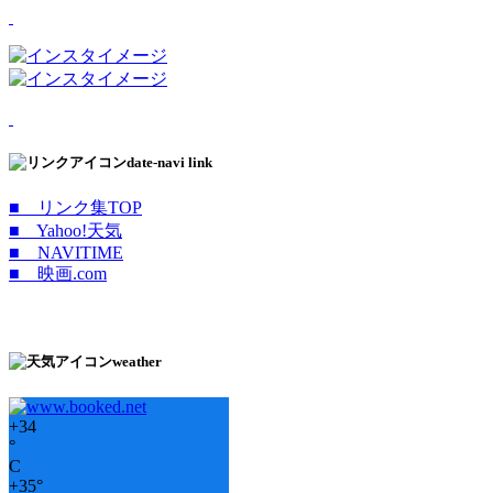
date-navi link
■ リンク集TOP
■ Yahoo!天気
■ NAVITIME
■ 映画.com
weather
+
34
°
C
+
35°