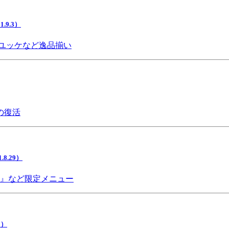
9.3）
ユッケなど逸品揃い
の復活
.29）
チ』など限定メニュー
5）