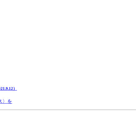
.9.12）
ス〉を