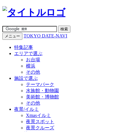
TOKYO DATE-NAVI
メニュー
特集記事
エリアで選ぶ
お台場
横浜
その他
施設で選ぶ
テーマパーク
水族館・動物園
美術館・博物館
その他
夜景/イルミ
Xmasイルミ
夜景スポット
夜景クルーズ