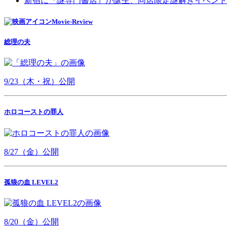
新宿に『謎専門書店』が誕生、同店限定謎解きイベント
Movie-Review
総理の夫
9/23（木・祝）公開
ホロコーストの罪人
8/27（金）公開
孤狼の血 LEVEL2
8/20（金）公開