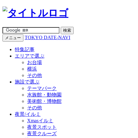
TOKYO DATE-NAVI
メニュー
特集記事
エリアで選ぶ
お台場
横浜
その他
施設で選ぶ
テーマパーク
水族館・動物園
美術館・博物館
その他
夜景/イルミ
Xmasイルミ
夜景スポット
夜景クルーズ