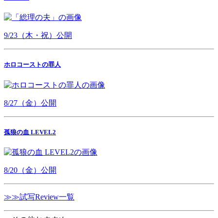
9/23（木・祝）公開
ホロコーストの罪人
8/27（金）公開
孤狼の血 LEVEL2
8/20（金）公開
≫≫試写Review一覧