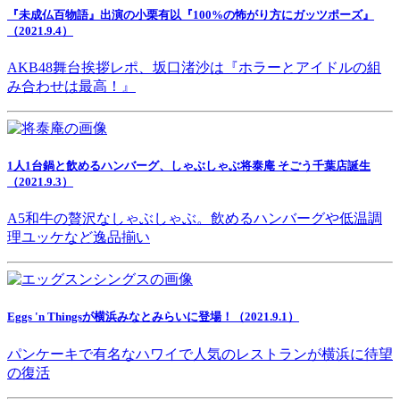
『未成仏百物語』出演の小栗有以『100%の怖がり方にガッツポーズ』
（2021.9.4）
AKB48舞台挨拶レポ、坂口渚沙は『ホラーとアイドルの組
み合わせは最高！』
1人1台鍋と飲めるハンバーグ、しゃぶしゃぶ将泰庵 そごう千葉店誕生
（2021.9.3）
A5和牛の贅沢なしゃぶしゃぶ。飲めるハンバーグや低温調
理ユッケなど逸品揃い
Eggs 'n Thingsが横浜みなとみらいに登場！（2021.9.1）
パンケーキで有名なハワイで人気のレストランが横浜に待望
の復活