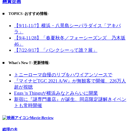
懸賞企画
■ TOPICS -おすすめ情報-
【9/11-11/7】横浜・八景島シーパラダイス「アキパ
ラ」
【9/4-11/28】「春夏秋冬／フォーシーズンズ 乃木坂
46」
【7/22-9/17】「バンクシーって誰？展」
■ What's New !! -更新情報-
トニーローマ自慢のリブをハワイアンソースで
『マイナビTGC 2021 A/W』が無観客で開催、226万人
超が視聴
Eggs 'n Thingsが横浜みなとみらいに開業
新宿に『謎専門書店』が誕生、同店限定謎解きイベン
トも常時開催
Movie-Review
総理の夫