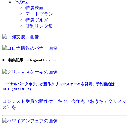
その他
特選映画
デートプラン
特選グルメ
便利リンク集
■ 特集記事 -Original Report-
ロイヤルパークホテルが新作クリスマスケーキを発表、予約開始は
10/1（2021.9.12）
コンテスト受賞の新作ケーキで、今年も〈おうちでクリスマ
ス〉を