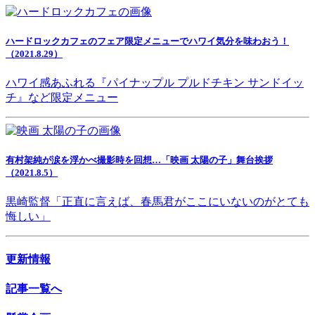
ハードロックカフェのフェア限定メニューでハワイ気分を味わおう！
（2021.8.29）
ハワイ感あふれる『パイナップル プルドチキン サンドイッ
チ』など限定メニュー
有村架純が涙を浮かべ撮影時を回想…「映画 太陽の子」舞台挨拶
（2021.8.5）
黒崎監督「正直に言えば、春馬君がここにいないのがとても
悔しい」
更新情報
記事一覧へ