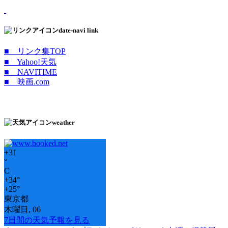
date-navi link
■ リンク集TOP
■ Yahoo!天気
■ NAVITIME
■ 映画.com
weather
+
31
°
C
+
34°
+
25°
東京都
木曜日, 06
7日間の天気予報を見る