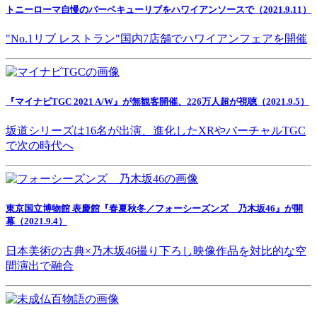
トニーローマ自慢のバーベキューリブをハワイアンソースで（2021.9.11）
"No.1リブ レストラン"国内7店舗でハワイアンフェアを開催
『マイナビTGC 2021 A/W』が無観客開催、226万人超が視聴（2021.9.5）
坂道シリーズは16名が出演、進化したXRやバーチャルTGC
で次の時代へ
東京国立博物館 表慶館『春夏秋冬／フォーシーズンズ 乃木坂46』が開
幕（2021.9.4）
日本美術の古典×乃木坂46撮り下ろし映像作品を対比的な空
間演出で融合