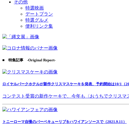
その他
特選映画
デートプラン
特選グルメ
便利リンク集
■ 特集記事 -Original Report-
ロイヤルパークホテルが新作クリスマスケーキを発表、予約開始は10/1（2021
コンテスト受賞の新作ケーキで、今年も〈おうちでクリスマ
トニーローマ自慢のバーベキューリブをハワイアンソースで（2021.9.11）