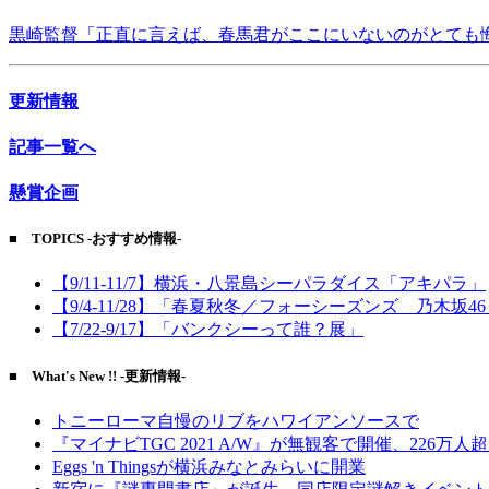
黒崎監督「正直に言えば、春馬君がここにいないのがとても
更新情報
記事一覧へ
懸賞企画
■ TOPICS -おすすめ情報-
【9/11-11/7】横浜・八景島シーパラダイス「アキパラ」
【9/4-11/28】「春夏秋冬／フォーシーズンズ 乃木坂4
【7/22-9/17】「バンクシーって誰？展」
■ What's New !! -更新情報-
トニーローマ自慢のリブをハワイアンソースで
『マイナビTGC 2021 A/W』が無観客で開催、226万人
Eggs 'n Thingsが横浜みなとみらいに開業