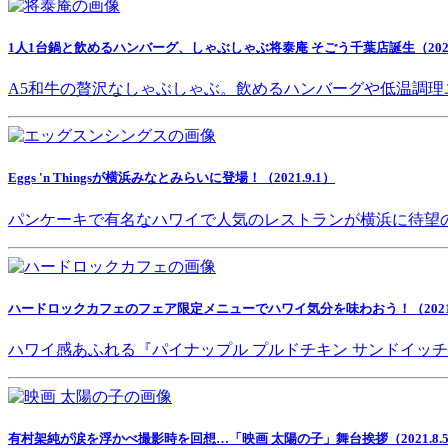
1人1台鍋と飲めるハンバーグ、しゃぶしゃぶ将泰庵 そごう千葉店誕生（2021.
A5和牛の贅沢なしゃぶしゃぶ。飲めるハンバーグや低温調理
Eggs 'n Thingsが横浜みなとみらいに登場！（2021.9.1）
パンケーキで有名なハワイで人気のレストランが横浜に待望
ハードロックカフェのフェア限定メニューでハワイ気分を味わおう！（2021.8
ハワイ感あふれる『パイナップル プルドチキン サンドイッ
有村架純が涙を浮かべ撮影時を回想…「映画 太陽の子」舞台挨拶（2021.8.