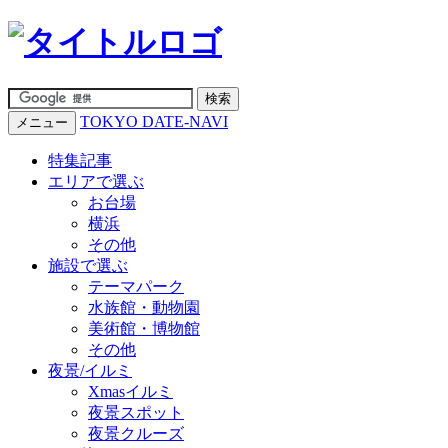
TOKYO DATE-NAVI
メニュー
特集記事
エリアで選ぶ
お台場
横浜
その他
施設で選ぶ
テーマパーク
水族館・動物園
美術館・博物館
その他
夜景/イルミ
Xmasイルミ
夜景スポット
夜景クルーズ