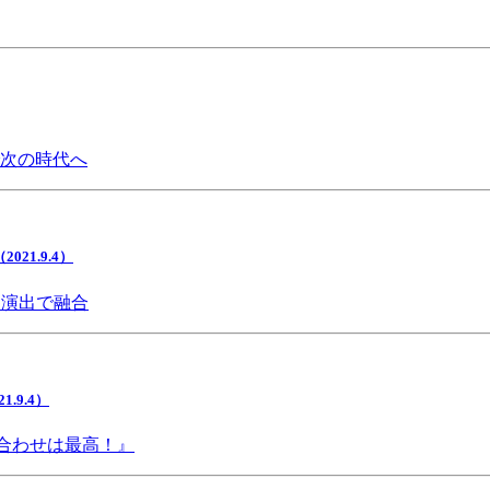
で次の時代へ
1.9.4）
間演出で融合
9.4）
み合わせは最高！』