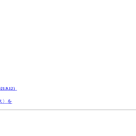
.9.12）
ス〉を