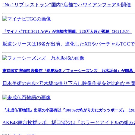
"No.1リブ レストラン"国内7店舗でハワイアンフェアを開催
『マイナビTGC 2021 A/W』が無観客開催、226万人超が視聴（2021.9.5）
坂道シリーズは16名が出演、進化したXRやバーチャルTGC
東京国立博物館 表慶館『春夏秋冬／フォーシーズンズ 乃木坂46』が開幕（202
日本美術の古典×乃木坂46撮り下ろし映像作品を対比的な空
『未成仏百物語』出演の小栗有以『100%の怖がり方にガッツポーズ』（2021.
AKB48舞台挨拶レポ、坂口渚沙は『ホラーとアイドルの組