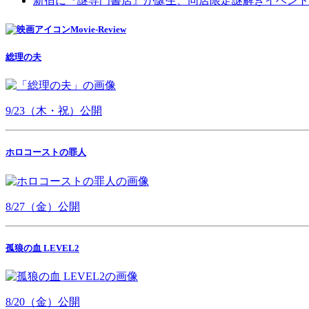
新宿に『謎専門書店』が誕生、同店限定謎解きイベント
Movie-Review
総理の夫
9/23（木・祝）公開
ホロコーストの罪人
8/27（金）公開
孤狼の血 LEVEL2
8/20（金）公開