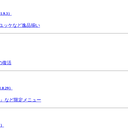
9.3）
ユッケなど逸品揃い
の復活
.29）
チ』など限定メニュー
5）