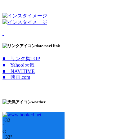
date-navi link
■ リンク集TOP
■ Yahoo!天気
■ NAVITIME
■ 映画.com
weather
+
32
°
C
+
33°