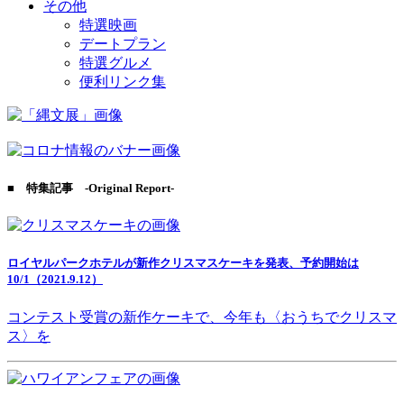
その他
特選映画
デートプラン
特選グルメ
便利リンク集
■ 特集記事 -Original Report-
ロイヤルパークホテルが新作クリスマスケーキを発表、予約開始は
10/1（2021.9.12）
コンテスト受賞の新作ケーキで、今年も〈おうちでクリスマ
ス〉を