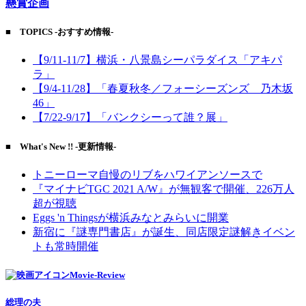
懸賞企画
■ TOPICS -おすすめ情報-
【9/11-11/7】横浜・八景島シーパラダイス「アキパ
ラ」
【9/4-11/28】「春夏秋冬／フォーシーズンズ 乃木坂
46」
【7/22-9/17】「バンクシーって誰？展」
■ What's New !! -更新情報-
トニーローマ自慢のリブをハワイアンソースで
『マイナビTGC 2021 A/W』が無観客で開催、226万人
超が視聴
Eggs 'n Thingsが横浜みなとみらいに開業
新宿に『謎専門書店』が誕生、同店限定謎解きイベン
トも常時開催
Movie-Review
総理の夫