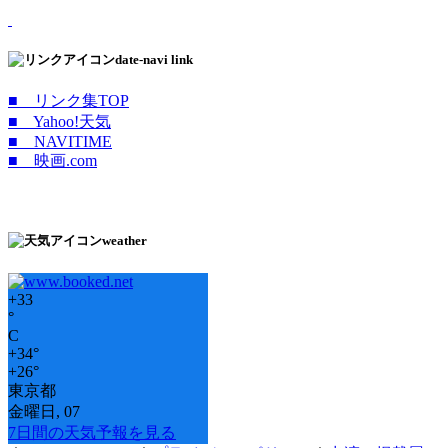
date-navi link
■ リンク集TOP
■ Yahoo!天気
■ NAVITIME
■ 映画.com
weather
+
33
°
C
+
34°
+
26°
東京都
金曜日, 07
7日間の天気予報を見る