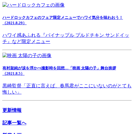
ハードロックカフェのフェア限定メニューでハワイ気分を味わおう！
（2021.8.29）
ハワイ感あふれる『パイナップル プルドチキン サンドイッ
チ』など限定メニュー
有村架純が涙を浮かべ撮影時を回想…「映画 太陽の子」舞台挨拶
（2021.8.5）
黒崎監督「正直に言えば、春馬君がここにいないのがとても
悔しい」
更新情報
記事一覧へ