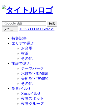
TOKYO DATE-NAVI
メニュー
特集記事
エリアで選ぶ
お台場
横浜
その他
施設で選ぶ
テーマパーク
水族館・動物園
美術館・博物館
その他
夜景/イルミ
Xmasイルミ
夜景スポット
夜景クルーズ