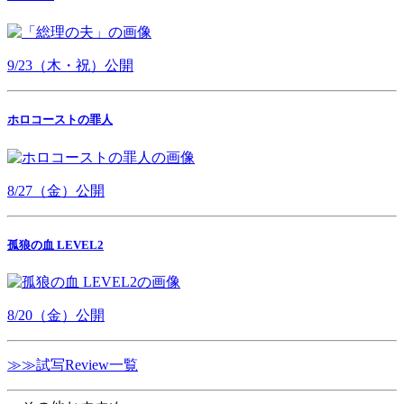
9/23（木・祝）公開
ホロコーストの罪人
8/27（金）公開
孤狼の血 LEVEL2
8/20（金）公開
≫≫試写Review一覧