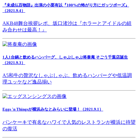
『未成仏百物語』出演の小栗有以『100%の怖がり方にガッツポーズ』
（2021.9.4）
AKB48舞台挨拶レポ、坂口渚沙は『ホラーとアイドルの組
み合わせは最高！』
1人1台鍋と飲めるハンバーグ、しゃぶしゃぶ将泰庵 そごう千葉店誕生
（2021.9.3）
A5和牛の贅沢なしゃぶしゃぶ。飲めるハンバーグや低温調
理ユッケなど逸品揃い
Eggs 'n Thingsが横浜みなとみらいに登場！（2021.9.1）
パンケーキで有名なハワイで人気のレストランが横浜に待望
の復活