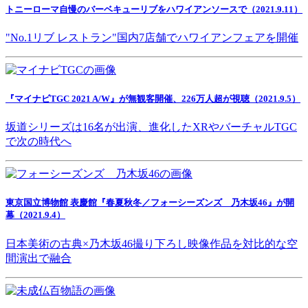
トニーローマ自慢のバーベキューリブをハワイアンソースで（2021.9.11）
"No.1リブ レストラン"国内7店舗でハワイアンフェアを開催
『マイナビTGC 2021 A/W』が無観客開催、226万人超が視聴（2021.9.5）
坂道シリーズは16名が出演、進化したXRやバーチャルTGC
で次の時代へ
東京国立博物館 表慶館『春夏秋冬／フォーシーズンズ 乃木坂46』が開
幕（2021.9.4）
日本美術の古典×乃木坂46撮り下ろし映像作品を対比的な空
間演出で融合