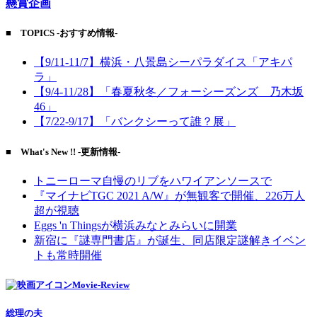
懸賞企画
■ TOPICS -おすすめ情報-
【9/11-11/7】横浜・八景島シーパラダイス「アキパ
ラ」
【9/4-11/28】「春夏秋冬／フォーシーズンズ 乃木坂
46」
【7/22-9/17】「バンクシーって誰？展」
■ What's New !! -更新情報-
トニーローマ自慢のリブをハワイアンソースで
『マイナビTGC 2021 A/W』が無観客で開催、226万人
超が視聴
Eggs 'n Thingsが横浜みなとみらいに開業
新宿に『謎専門書店』が誕生、同店限定謎解きイベン
トも常時開催
Movie-Review
総理の夫