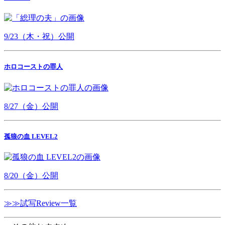
9/23（木・祝）公開
ホロコーストの罪人
8/27（金）公開
孤狼の血 LEVEL2
8/20（金）公開
≫≫試写Review一覧