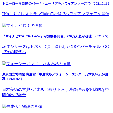
トニーローマ自慢のバーベキューリブをハワイアンソースで（2021.9.11）
"No.1リブ レストラン"国内7店舗でハワイアンフェアを開催
『マイナビTGC 2021 A/W』が無観客開催、226万人超が視聴（2021.9.5）
坂道シリーズは16名が出演、進化したXRやバーチャルTGC
で次の時代へ
東京国立博物館 表慶館『春夏秋冬／フォーシーズンズ 乃木坂46』が開
幕（2021.9.4）
日本美術の古典×乃木坂46撮り下ろし映像作品を対比的な空
間演出で融合