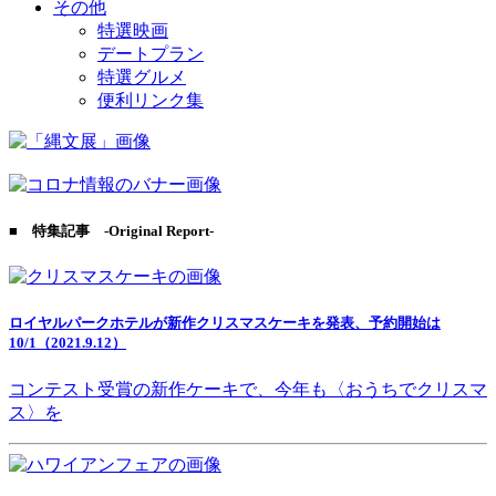
その他
特選映画
デートプラン
特選グルメ
便利リンク集
■ 特集記事 -Original Report-
ロイヤルパークホテルが新作クリスマスケーキを発表、予約開始は
10/1（2021.9.12）
コンテスト受賞の新作ケーキで、今年も〈おうちでクリスマ
ス〉を