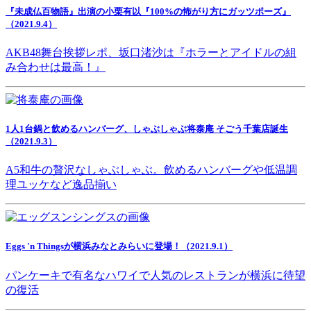
『未成仏百物語』出演の小栗有以『100%の怖がり方にガッツポーズ』
（2021.9.4）
AKB48舞台挨拶レポ、坂口渚沙は『ホラーとアイドルの組
み合わせは最高！』
1人1台鍋と飲めるハンバーグ、しゃぶしゃぶ将泰庵 そごう千葉店誕生
（2021.9.3）
A5和牛の贅沢なしゃぶしゃぶ。飲めるハンバーグや低温調
理ユッケなど逸品揃い
Eggs 'n Thingsが横浜みなとみらいに登場！（2021.9.1）
パンケーキで有名なハワイで人気のレストランが横浜に待望
の復活