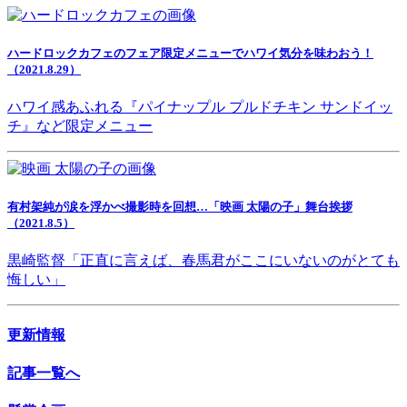
ハードロックカフェのフェア限定メニューでハワイ気分を味わおう！
（2021.8.29）
ハワイ感あふれる『パイナップル プルドチキン サンドイッ
チ』など限定メニュー
有村架純が涙を浮かべ撮影時を回想…「映画 太陽の子」舞台挨拶
（2021.8.5）
黒崎監督「正直に言えば、春馬君がここにいないのがとても
悔しい」
更新情報
記事一覧へ