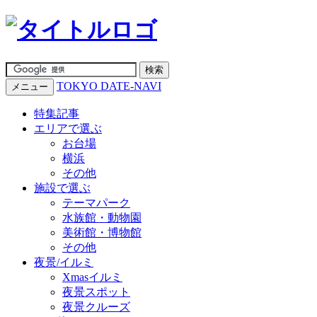
TOKYO DATE-NAVI
メニュー
特集記事
エリアで選ぶ
お台場
横浜
その他
施設で選ぶ
テーマパーク
水族館・動物園
美術館・博物館
その他
夜景/イルミ
Xmasイルミ
夜景スポット
夜景クルーズ