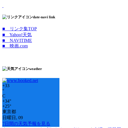
date-navi link
■ リンク集TOP
■ Yahoo!天気
■ NAVITIME
■ 映画.com
weather
+
33
°
C
+
34°
+
25°
東京都
日曜日, 09
7日間の天気予報を見る