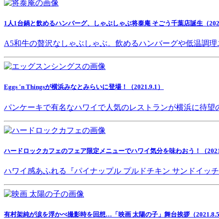
1人1台鍋と飲めるハンバーグ、しゃぶしゃぶ将泰庵 そごう千葉店誕生（2021.
A5和牛の贅沢なしゃぶしゃぶ。飲めるハンバーグや低温調理
Eggs 'n Thingsが横浜みなとみらいに登場！（2021.9.1）
パンケーキで有名なハワイで人気のレストランが横浜に待望
ハードロックカフェのフェア限定メニューでハワイ気分を味わおう！（2021.8
ハワイ感あふれる『パイナップル プルドチキン サンドイッ
有村架純が涙を浮かべ撮影時を回想…「映画 太陽の子」舞台挨拶（2021.8.