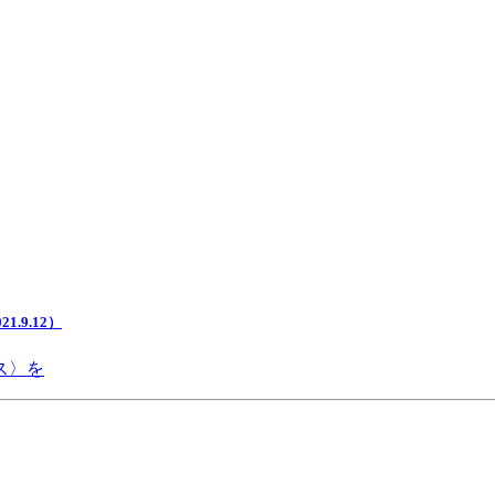
.9.12）
ス〉を