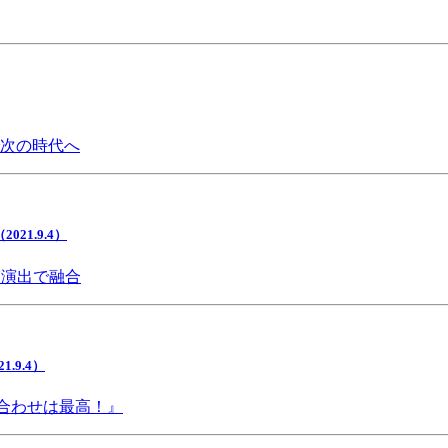
で次の時代へ
1.9.4）
間演出で融合
9.4）
み合わせは最高！』