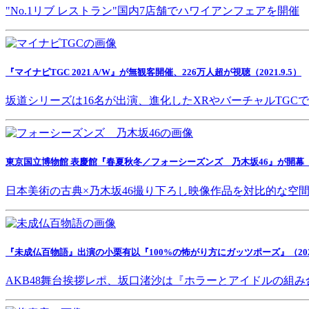
"No.1リブ レストラン"国内7店舗でハワイアンフェアを開催
『マイナビTGC 2021 A/W』が無観客開催、226万人超が視聴（2021.9.5）
坂道シリーズは16名が出演、進化したXRやバーチャルTGC
東京国立博物館 表慶館『春夏秋冬／フォーシーズンズ 乃木坂46』が開幕（202
日本美術の古典×乃木坂46撮り下ろし映像作品を対比的な空
『未成仏百物語』出演の小栗有以『100%の怖がり方にガッツポーズ』（2021.
AKB48舞台挨拶レポ、坂口渚沙は『ホラーとアイドルの組