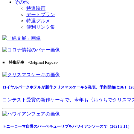
その他
特選映画
デートプラン
特選グルメ
便利リンク集
■ 特集記事 -Original Report-
ロイヤルパークホテルが新作クリスマスケーキを発表、予約開始は10/1（2021
コンテスト受賞の新作ケーキで、今年も〈おうちでクリスマ
トニーローマ自慢のバーベキューリブをハワイアンソースで（2021.9.11）