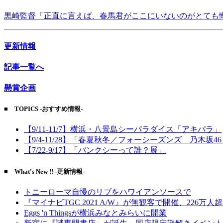
黒崎監督「正直に言えば、春馬君がここにいないのがとても
更新情報
記事一覧へ
懸賞企画
■ TOPICS -おすすめ情報-
【9/11-11/7】横浜・八景島シーパラダイス「アキパラ」
【9/4-11/28】「春夏秋冬／フォーシーズンズ 乃木坂4
【7/22-9/17】「バンクシーって誰？展」
■ What's New !! -更新情報-
トニーローマ自慢のリブをハワイアンソースで
『マイナビTGC 2021 A/W』が無観客で開催、226万人
Eggs 'n Thingsが横浜みなとみらいに開業