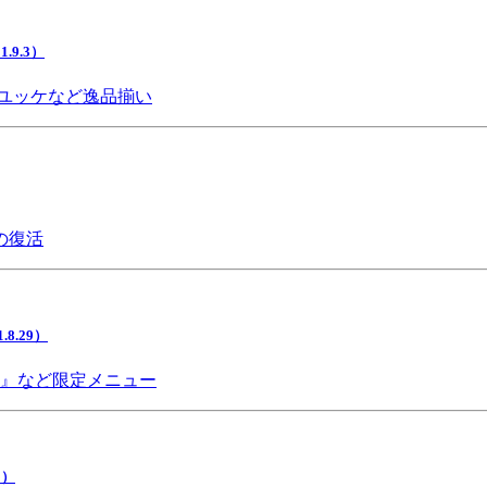
9.3）
ユッケなど逸品揃い
の復活
.29）
チ』など限定メニュー
5）