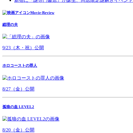
新宿に『謎専門書店』が誕生、同店限定謎解きイベント
Movie-Review
総理の夫
9/23（木・祝）公開
ホロコーストの罪人
8/27（金）公開
孤狼の血 LEVEL2
8/20（金）公開