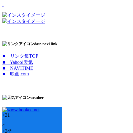
date-navi link
■ リンク集TOP
■ Yahoo!天気
■ NAVITIME
■ 映画.com
weather
+
31
°
C
+
34°