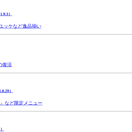
9.3）
ユッケなど逸品揃い
の復活
.29）
チ』など限定メニュー
5）