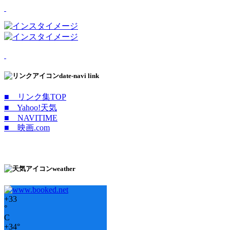
date-navi link
■ リンク集TOP
■ Yahoo!天気
■ NAVITIME
■ 映画.com
weather
+
33
°
C
+
34°