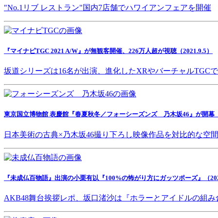
"No.1リブ レストラン"国内7店舗でハワイアンフェアを開催
『マイナビTGC 2021 A/W』が無観客開催、226万人超が視聴（2021.9.5）
坂道シリーズは16名が出演、進化したXRやバーチャルTGC
東京国立博物館 表慶館『春夏秋冬／フォーシーズンズ 乃木坂46』が開幕（202
日本美術の古典×乃木坂46撮り下ろし映像作品を対比的な空
『未成仏百物語』出演の小栗有以『100%の怖がり方にガッツポーズ』（2021.
AKB48舞台挨拶レポ、坂口渚沙は『ホラーとアイドルの組