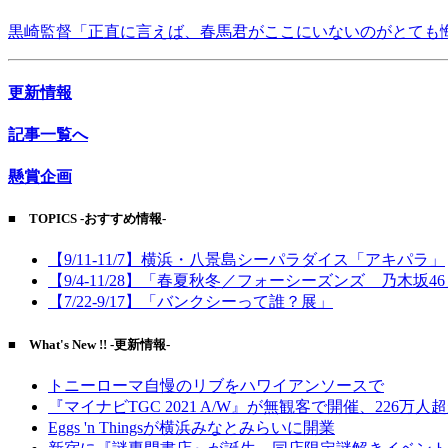
黒崎監督「正直に言えば、春馬君がここにいないのがとても
更新情報
記事一覧へ
懸賞企画
■ TOPICS -おすすめ情報-
【9/11-11/7】横浜・八景島シーパラダイス「アキパラ」
【9/4-11/28】「春夏秋冬／フォーシーズンズ 乃木坂4
【7/22-9/17】「バンクシーって誰？展」
■ What's New !! -更新情報-
トニーローマ自慢のリブをハワイアンソースで
『マイナビTGC 2021 A/W』が無観客で開催、226万人
Eggs 'n Thingsが横浜みなとみらいに開業