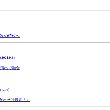
で次の時代へ
1.9.4）
間演出で融合
9.4）
み合わせは最高！』