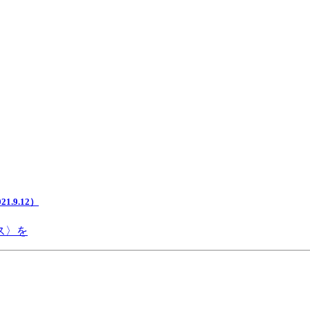
.9.12）
ス〉を