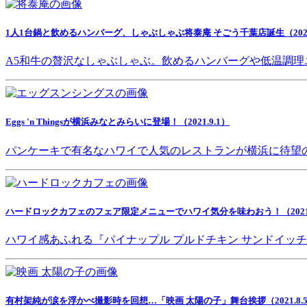
1人1台鍋と飲めるハンバーグ、しゃぶしゃぶ将泰庵 そごう千葉店誕生（2021.
A5和牛の贅沢なしゃぶしゃぶ。飲めるハンバーグや低温調理
Eggs 'n Thingsが横浜みなとみらいに登場！（2021.9.1）
パンケーキで有名なハワイで人気のレストランが横浜に待望
ハードロックカフェのフェア限定メニューでハワイ気分を味わおう！（2021.8
ハワイ感あふれる『パイナップル プルドチキン サンドイッ
有村架純が涙を浮かべ撮影時を回想…「映画 太陽の子」舞台挨拶（2021.8.