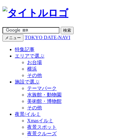
TOKYO DATE-NAVI
メニュー
特集記事
エリアで選ぶ
お台場
横浜
その他
施設で選ぶ
テーマパーク
水族館・動物園
美術館・博物館
その他
夜景/イルミ
Xmasイルミ
夜景スポット
夜景クルーズ