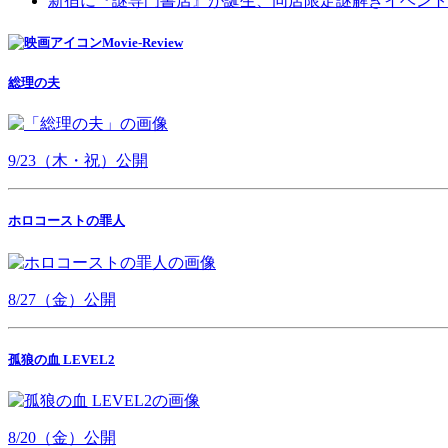
新宿に『謎専門書店』が誕生、同店限定謎解きイベント
Movie-Review
総理の夫
9/23（木・祝）公開
ホロコーストの罪人
8/27（金）公開
孤狼の血 LEVEL2
8/20（金）公開