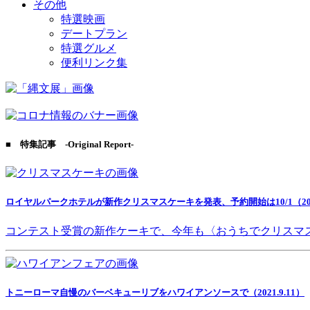
その他
特選映画
デートプラン
特選グルメ
便利リンク集
■ 特集記事 -Original Report-
ロイヤルパークホテルが新作クリスマスケーキを発表、予約開始は10/1（2021
コンテスト受賞の新作ケーキで、今年も〈おうちでクリスマ
トニーローマ自慢のバーベキューリブをハワイアンソースで（2021.9.11）