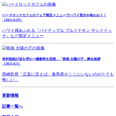
ハードロックカフェのフェア限定メニューでハワイ気分を味わおう！
（2021.8.29）
ハワイ感あふれる『パイナップル プルドチキン サンドイッ
チ』など限定メニュー
有村架純が涙を浮かべ撮影時を回想…「映画 太陽の子」舞台挨拶
（2021.8.5）
黒崎監督「正直に言えば、春馬君がここにいないのがとても
悔しい」
更新情報
記事一覧へ