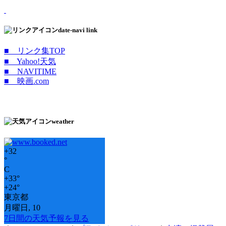
date-navi link
■ リンク集TOP
■ Yahoo!天気
■ NAVITIME
■ 映画.com
weather
+
32
°
C
+
33°
+
24°
東京都
月曜日, 10
7日間の天気予報を見る