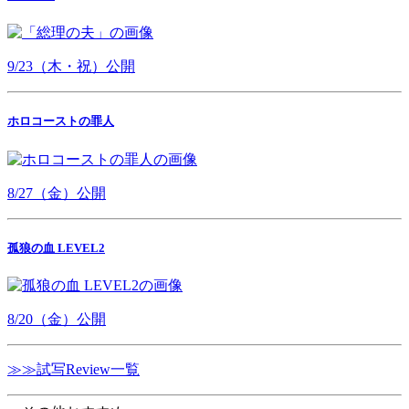
9/23（木・祝）公開
ホロコーストの罪人
8/27（金）公開
孤狼の血 LEVEL2
8/20（金）公開
≫≫試写Review一覧