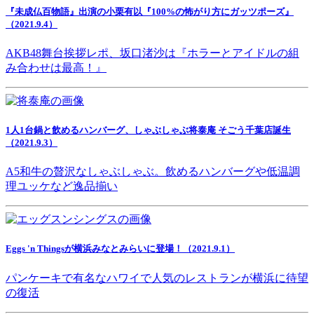
『未成仏百物語』出演の小栗有以『100%の怖がり方にガッツポーズ』
（2021.9.4）
AKB48舞台挨拶レポ、坂口渚沙は『ホラーとアイドルの組
み合わせは最高！』
1人1台鍋と飲めるハンバーグ、しゃぶしゃぶ将泰庵 そごう千葉店誕生
（2021.9.3）
A5和牛の贅沢なしゃぶしゃぶ。飲めるハンバーグや低温調
理ユッケなど逸品揃い
Eggs 'n Thingsが横浜みなとみらいに登場！（2021.9.1）
パンケーキで有名なハワイで人気のレストランが横浜に待望
の復活