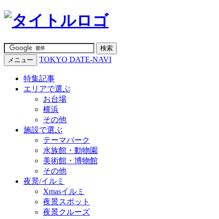
TOKYO DATE-NAVI
メニュー
特集記事
エリアで選ぶ
お台場
横浜
その他
施設で選ぶ
テーマパーク
水族館・動物園
美術館・博物館
その他
夜景/イルミ
Xmasイルミ
夜景スポット
夜景クルーズ