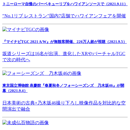
トニーローマ自慢のバーベキューリブをハワイアンソースで（2021.9.11）
"No.1リブ レストラン"国内7店舗でハワイアンフェアを開催
『マイナビTGC 2021 A/W』が無観客開催、226万人超が視聴（2021.9.5）
坂道シリーズは16名が出演、進化したXRやバーチャルTGC
で次の時代へ
東京国立博物館 表慶館『春夏秋冬／フォーシーズンズ 乃木坂46』が開
幕（2021.9.4）
日本美術の古典×乃木坂46撮り下ろし映像作品を対比的な空
間演出で融合