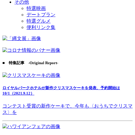
その他
特選映画
デートプラン
特選グルメ
便利リンク集
■ 特集記事 -Original Report-
ロイヤルパークホテルが新作クリスマスケーキを発表、予約開始は
10/1（2021.9.12）
コンテスト受賞の新作ケーキで、今年も〈おうちでクリスマ
ス〉を