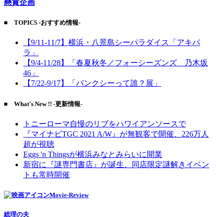
懸賞企画
■ TOPICS -おすすめ情報-
【9/11-11/7】横浜・八景島シーパラダイス「アキパ
ラ」
【9/4-11/28】「春夏秋冬／フォーシーズンズ 乃木坂
46」
【7/22-9/17】「バンクシーって誰？展」
■ What's New !! -更新情報-
トニーローマ自慢のリブをハワイアンソースで
『マイナビTGC 2021 A/W』が無観客で開催、226万人
超が視聴
Eggs 'n Thingsが横浜みなとみらいに開業
新宿に『謎専門書店』が誕生、同店限定謎解きイベン
トも常時開催
Movie-Review
総理の夫