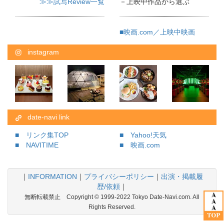
≫≫試写Review一覧
－上映中作品から選ぶ
■映画.com／上映中映画
instagram
date-navi link
■ リンク集TOP
■ Yahoo!天気
■ NAVITIME
■ 映画.com
｜
INFORMATION
｜
プライバシーポリシー
｜
出演・掲載履
歴/依頼
｜
無断転載禁止 Copyright © 1999-2022 Tokyo Date-Navi.com. All
Rights Reserved.