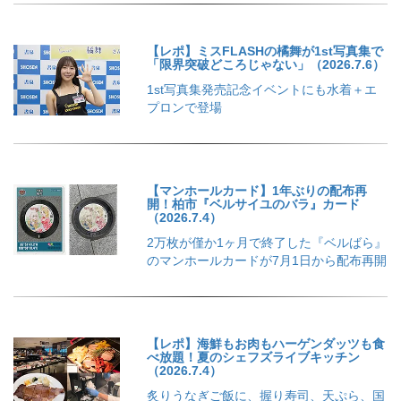
【レポ】ミスFLASHの橘舞が1st写真集で
「限界突破どころじゃない」（2026.7.6）
1st写真集発売記念イベントにも水着＋エ
プロンで登場
【マンホールカード】1年ぶりの配布再
開！柏市『ベルサイユのバラ』カード
（2026.7.4）
2万枚が僅か1ヶ月で終了した『ベルばら』
のマンホールカードが7月1日から配布再開
【レポ】海鮮もお肉もハーゲンダッツも食
べ放題！夏のシェフズライブキッチン
（2026.7.4）
炙りうなぎご飯に、握り寿司、天ぷら、国