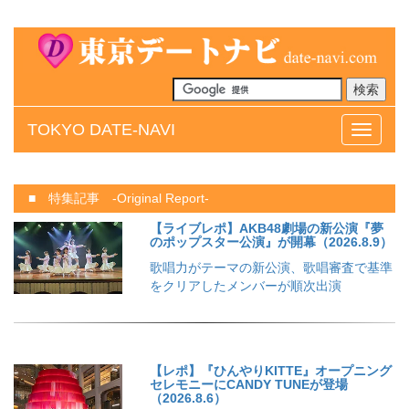
TOKYO DATE-NAVI
メ
ニ
ュ
ー
■ 特集記事 -Original Report-
【ライブレポ】AKB48劇場の新公演『夢
のポップスター公演』が開幕（2026.8.9）
歌唱力がテーマの新公演、歌唱審査で基準
をクリアしたメンバーが順次出演
【レポ】『ひんやりKITTE』オープニング
セレモニーにCANDY TUNEが登場
（2026.8.6）