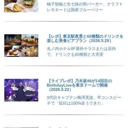
柚子胡椒と生七味の和バーガー、クラフト
レモネードは国産ブルーベリー
【レポ】東京駅夜景と60種類のドリンクを
楽しむ美食ビアプラン（2026.5.29）
丸ノ内ホテル8F屋外テラスまたは店内
で、ドリンクも60種類と大充実
【ライブレポ】乃木坂46が14回目の
BirthdayLiveを東京ドームで開催
（2026.5.22）
3代目キャプテン梅澤美波、卒コンスピー
チで「役目は100%全うできた」