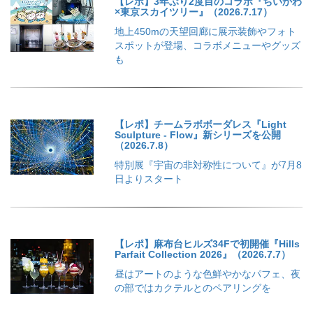
【レポ】3年ぶり2度目のコラボ『ちいかわ
×東京スカイツリー』（2026.7.17）
地上450mの天望回廊に展示装飾やフォト
スポットが登場、コラボメニューやグッズ
も
【レポ】チームラボボーダレス『Light
Sculpture - Flow』新シリーズを公開
（2026.7.8）
特別展『宇宙の非対称性について』が7月8
日よりスタート
【レポ】麻布台ヒルズ34Fで初開催『Hills
Parfait Collection 2026』（2026.7.7）
昼はアートのような色鮮やかなパフェ、夜
の部ではカクテルとのペアリングを