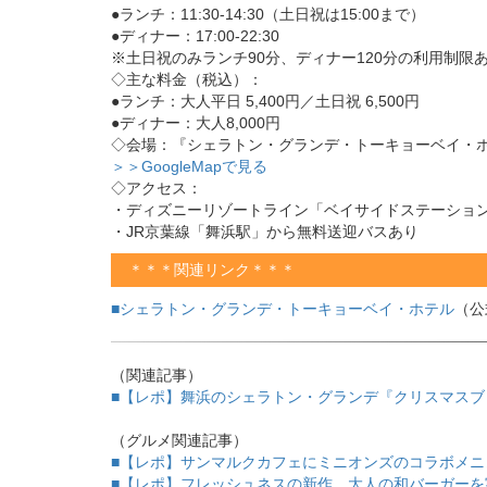
●ランチ：11:30-14:30（土日祝は15:00まで）
●ディナー：17:00-22:30
※土日祝のみランチ90分、ディナー120分の利用制限
◇主な料金（税込）：
●ランチ：大人平日 5,400円／土日祝 6,500円
●ディナー：大人8,000円
◇会場：『シェラトン・グランデ・トーキョーベイ・
＞＞GoogleMapで見る
◇アクセス：
・ディズニーリゾートライン「ベイサイドステーション
・JR京葉線「舞浜駅」から無料送迎バスあり
＊＊＊関連リンク＊＊＊
■シェラトン・グランデ・トーキョーベイ・ホテル
（公
（関連記事）
■【レポ】舞浜のシェラトン・グランデ『クリスマスブ
（グルメ関連記事）
■【レポ】サンマルクカフェにミニオンズのコラボメニ
■【レポ】フレッシュネスの新作、大人の和バーガーを