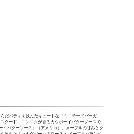
込んだパティを挟んだキュートな『ミニチーズバーガ
マスタード、ニンニクが香るカウボーイバターソースで
ボーイバターソース』（アメリカ）、メープルの甘みとク
を添えた『カナダポークのロースト メープルクランベ